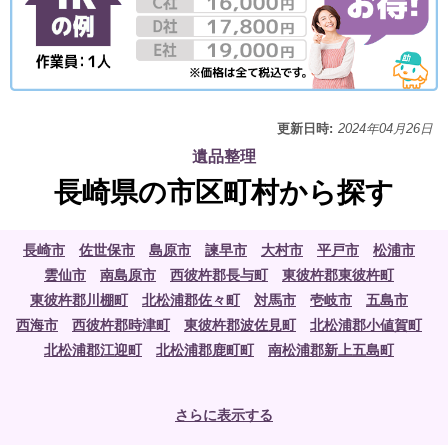
更新日時:
2024年04月26日
遺品整理
長崎県の市区町村から探す
長崎市
佐世保市
島原市
諫早市
大村市
平戸市
松浦市
雲仙市
南島原市
西彼杵郡長与町
東彼杵郡東彼杵町
東彼杵郡川棚町
北松浦郡佐々町
対馬市
壱岐市
五島市
西海市
西彼杵郡時津町
東彼杵郡波佐見町
北松浦郡小値賀町
北松浦郡江迎町
北松浦郡鹿町町
南松浦郡新上五島町
さらに表示する