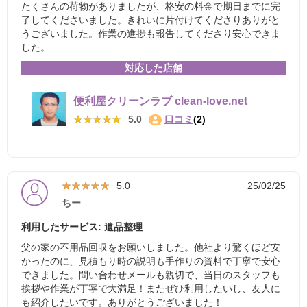
たくさんの荷物がありましたが、格安の料金で期日までに完
了してくださいました。きれいに片付けてくださりありがと
うございました。作業の進捗も報告してくださり安心できま
した。
対応した店舗
便利屋クリーンラブ clean-love.net
★★★★★
★★★★★
5.0
口コミ
(2)
★★★★★
★★★★★
5.0
25/02/25
ちー
利用したサービス: 遺品整理
父の家の不用品回収をお願いしました。他社より驚くほど安
かったのに、見積もり時の説明も手作りの資料で丁寧で安心
できました。問い合わせメールも親切で、当日のスタッフも
挨拶や作業が丁寧で大満足！またぜひ利用したいし、友人に
も紹介したいです。ありがとうございました！