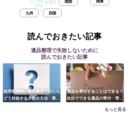
関東
関西
九州
四国
読んでおきたい記事
遺品整理で失敗しないために
読んでおきたい記事
処理困難物が遺品整理で出たら
遺品を寄付することはできる？
どう対処する？処分方法・業者
自分でできる遺品の寄付・寄贈
の選び方は？
先はこちら
もっと見る