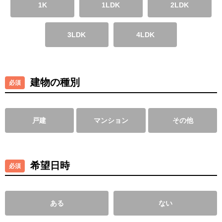
1K
1LDK
2LDK
3LDK
4LDK
建物の種別
戸建
マンション
その他
希望日時
ある
ない