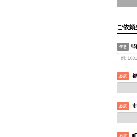
ご依頼
郵
都
市
町