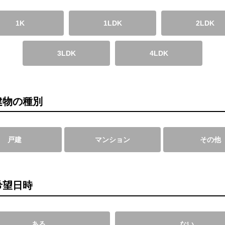
1K
1LDK
2LDK
3LDK
4LDK
建物の種別
戸建
マンション
その他
希望日時
ある
ない