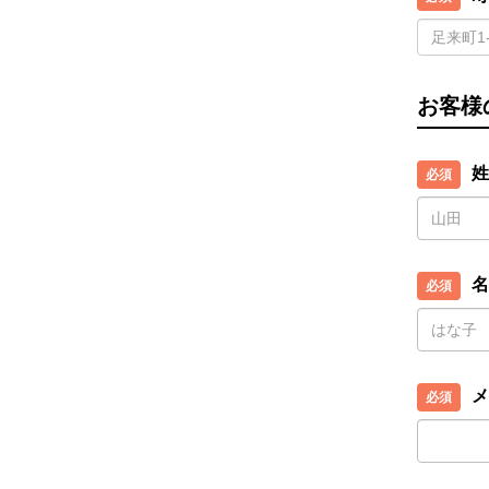
お客様
姓
名
メ