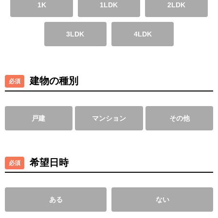
1K
1LDK
2LDK
3LDK
4LDK
建物の種別
戸建
マンション
その他
希望日時
ある
ない