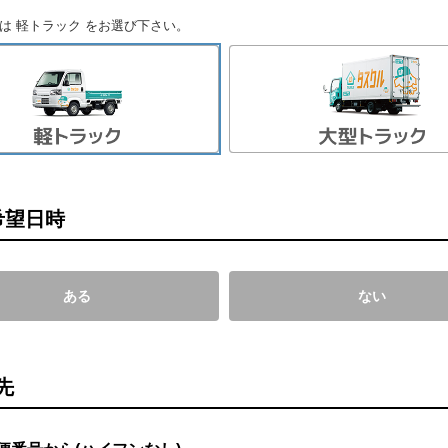
は 軽トラック をお選び下さい。
希望日時
ある
ない
先