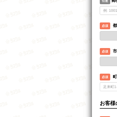
郵
都
市
町
お客様