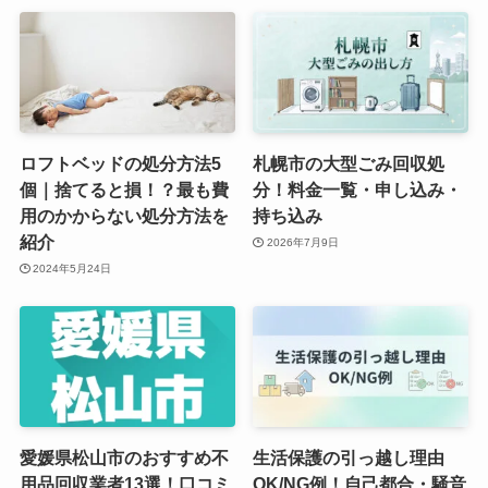
ロフトベッドの処分方法5
札幌市の大型ごみ回収処
個｜捨てると損！？最も費
分！料金一覧・申し込み・
用のかからない処分方法を
持ち込み
紹介
2026年7月9日
2024年5月24日
愛媛県松山市のおすすめ不
生活保護の引っ越し理由
用品回収業者13選！口コミ
OK/NG例！自己都合・騒音