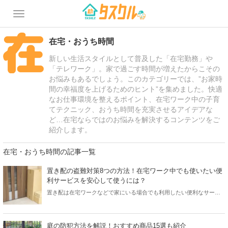
在宅・おうち時間
新しい生活スタイルとして普及した「在宅勤務」や
「テレワーク」。家で過ごす時間が増えたからこその
お悩みもあるでしょう。このカテゴリーでは、”お家時
間の幸福度を上げるためのヒント”を集めました。快適
なお仕事環境を整えるポイント、在宅ワーク中の子育
てテクニック、おうち時間を充実させるアイデアな
ど…在宅ならではのお悩みを解決するコンテンツをご
紹介します。
在宅・おうち時間の記事一覧
置き配の盗難対策8つの方法！在宅ワーク中でも使いたい便
利サービスを安心して使うには？
置き配は在宅ワークなどで家にいる場合でも利用したい便利なサービ
ス。しかし、盗難リスクがあるのが気になりますよね。今回は、置き
配をもっと活用するための盗難対策についてご紹介していきます。お
すすめの盗難対策グッズや万が一被害にあった場合の対応もチェック
庭の防犯方法を解説！おすすめ商品15選も紹介