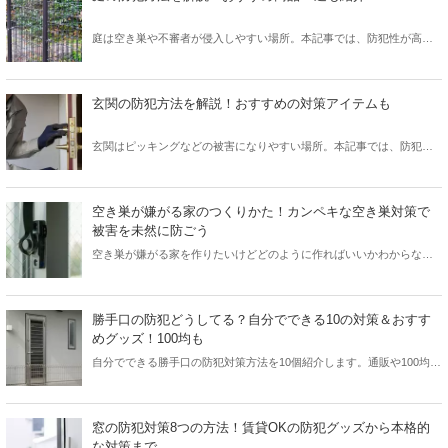
できるのでぜひ参考にしてください。
庭は空き巣や不審者が侵入しやすい場所。本記事では、防犯性が高い
庭を作るポイントやおすすめの商品を紹介しています。アルソックな
どの防犯業者に頼らずとも、自分でできる対策を解説していくので、
ぜひご覧ください。
玄関の防犯方法を解説！おすすめの対策アイテムも
玄関はピッキングなどの被害になりやすい場所。本記事では、防犯性
を高めるテクニックとおすすめ商品を紹介しています。
空き巣が嫌がる家のつくりかた！カンペキな空き巣対策で
被害を未然に防ごう
空き巣が嫌がる家を作りたいけどどのように作ればいいかわからない
という人は多くいるのではないでしょうか。この記事では空き巣が嫌
がる家の作り方から空き巣が実際にどのような家をターゲットにして
いるかを詳しく解説しています。この記事を参考に空き巣対策を強化
勝手口の防犯どうしてる？自分でできる10の対策＆おすす
していきましょう。
めグッズ！100均も
自分でできる勝手口の防犯対策方法を10個紹介します。通販や100均で
買えるおすすめ防犯グッズも登場するので要チェック！
窓の防犯対策8つの方法！賃貸OKの防犯グッズから本格的
な対策まで