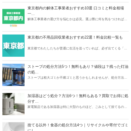
ウントベッドやフランスベッドなどメーカーごとの介護ベッドの買取
相場や、おすすめの買取業者3つを紹介。リサイクルショップでの査
東京都内の解体工事業者おすすめ10選 口コミと料金相場
定額が簡単にわかるサービスあるので、ご自宅の介護ベッドがどのく
一...
らいで売れるのか？確認してみてください。
解体工事業者の選び方を悩むかは必見。選ぶ際に何を気をつければ良
いか、どのように選べばいいのか、そして実際におすすめな東京の解
体工事業者を10社紹介します。人生で何度も依頼するわけでは無いの
で、しっかりと慎重に選べるよう準備しましょう。
東京都の不用品回収業者おすすめ22選！料金比較一覧も
東京都でわたしたちが普通に生活を送っていれば、必ず出てくる「不
用品」。不用品の処分に困ったら、不用品回収業者に依頼をしてみて
はいかがでしょうか。あなたのニーズにぴったり合う不用品回収業者
を選ぶことで、不用品を便利でお得に処分をすることができますよ。
ストーブの処分方法5つ！無料もあり？値段は？残った灯油
の処...
ストーブは粗大ゴミか不燃ゴミと思うかもしれませんが、処分方法は
1つではありません。本記事では無料も有料も含めたストーブの処分
方法5つを紹介。有料の場合は処分にかかる値段についても触れてい
ます。また灯油の残りの処分方法も解説。ストーブと同時に処分して
加湿器はどう処分？方法6つ！無料もある？買取でお得に処
おくと忘れずにすみますよ。本記事を読んであなたの家のストーブの
分す...
メーカーや状態に合わせた最もお得な処分方法を見つけましょう。
家電製品である加湿器は特に大型のものほど、ごみとして捨てるのは
損した気持ちになりますよね。本記事では加湿器の処分方法6つを紹
介。ニトリや象印など大衆メーカーの加湿器はどう処分するのがいい
のか？ヤマダ電機などの家電量販店で引き取りはあるのか？なども解
捨てる以外！食器の処分方法4つ｜リサイクルや寄付でゴミ
説しています。お持ちの加湿器のメーカーや状態に合わせて、最もお
にし...