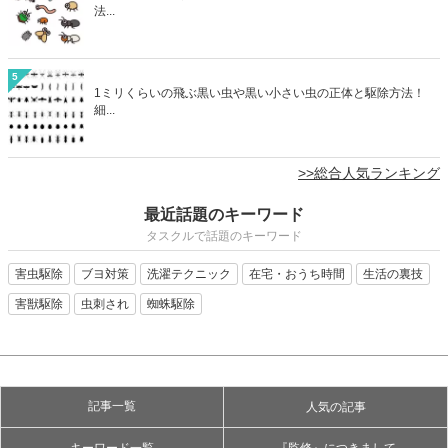
法...
5
1ミリくらいの飛ぶ黒い虫や黒い小さい虫の正体と駆除方法！
細...
>>総合人気ランキング
最近話題のキーワード
タスクルで話題のキーワード
害虫駆除
ブヨ対策
洗濯テクニック
在宅・おうち時間
生活の裏技
害獣駆除
虫刺され
蜘蛛駆除
記事一覧
人気の記事