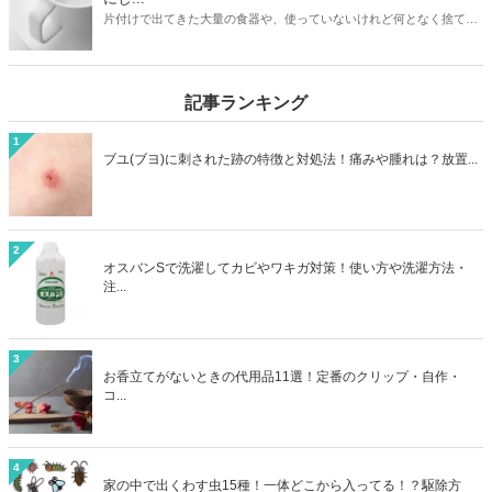
得に加湿器を処分する方法を見つけましょう。
片付けで出てきた大量の食器や、使っていないけれど何となく捨てに
くい食器。処分方法に困っている方は必見です。本記事ではゴミとし
て捨てる以外の食器の処分方法4つをご紹介。リサイクルショップで
売るほかに、食器は寄付として処分できる可能性も高いアイテムで
記事ランキング
す。処分方法に困っている食器も、本記事を読めばうしろめたい気分
にならず処分することができますよ。
1
ブユ(ブヨ)に刺された跡の特徴と対処法！痛みや腫れは？放置...
2
オスバンSで洗濯してカビやワキガ対策！使い方や洗濯方法・
注...
3
お香立てがないときの代用品11選！定番のクリップ・自作・
コ...
4
家の中で出くわす虫15種！一体どこから入ってる！？駆除方