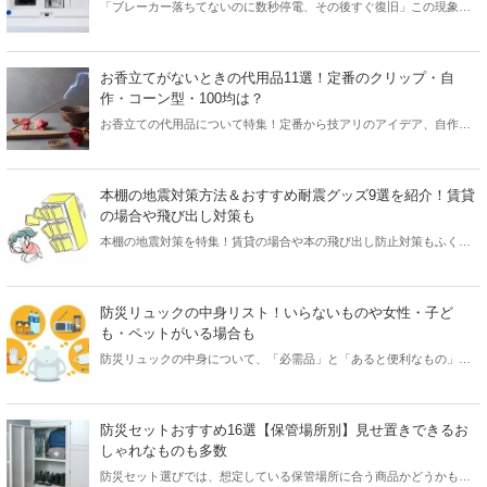
「ブレーカー落ちてないのに数秒停電、その後すぐ復旧」この現象の
理由は？考えられる原因7つを解説します。自分でできる対処法もご紹
介しますので参考にしてみてください。
お香立てがないときの代用品11選！定番のクリップ・自
作・コーン型・100均は？
お香立ての代用品について特集！定番から技アリのアイデア、自作ま
で写真付きでチェックできます。憧れのアポテーケなどおしゃれなお
香も、代用のお香立てでお手軽に楽みましょう。
本棚の地震対策方法＆おすすめ耐震グッズ9選を紹介！賃貸
の場合や飛び出し対策も
本棚の地震対策を特集！賃貸の場合や本の飛び出し防止対策もふく
め、本棚の地震対策についておすすめ耐震グッズとともに詳しく解説
していきます。
防災リュックの中身リスト！いらないものや女性・子ど
も・ペットがいる場合も
防災リュックの中身について、「必需品」と「あると便利なもの」を
分けて解説。女性・子ども・ペットがいる場合の追加グッズや「いら
ないもの」も見ていきます。
防災セットおすすめ16選【保管場所別】見せ置きできるお
しゃれなものも多数
防災セット選びでは、想定している保管場所に合う商品かどうかも重