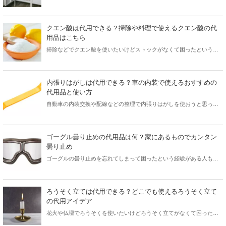
要。本記事では、防災セットのおすすめ商品を保管場所別にご紹介し
ます。
クエン酸は代用できる？掃除や料理で使えるクエン酸の代
用品はこちら
掃除などでクエン酸を使いたいけどストックがなくて困ったという経
験がある人も多くいるのではないでしょうか。クエン酸は掃除だけで
なく食品や料理にも使えますね。この記事ではクエン酸の代用品はど
んな汚れに効果があるかなどその用法を詳しく紹介します。この記事
内張りはがしは代用できる？車の内装で使えるおすすめの
を参考に、誰もが家にあるクエン酸の代用品について詳しく学びまし
代用品と使い方
ょう。
自動車の内装交換や配線などの整理で内張りはがしを使おうと思った
けど手元になくて困ったという経験がある人も多くいるでしょう。実
は内張りはがしは意外なもので代用できます。この記事では内張りは
がしの代用品から代用品を使う上での注意点まで詳しく解説します。
ゴーグル曇り止めの代用品は何？家にあるものでカンタン
この記事を参考に内張りはがしの代用品を適切な方法で使用しましょ
曇り止め
う。
ゴーグルの曇り止めを忘れてしまって困ったという経験がある人も多
くいるのではないでしょうか。スキューバダイビングなどのマリンス
ポーツから、スキーやスノボなどのウィンタースポーツまでゴーグル
は幅広いアクティビティで使われますよね。ゴーグルが曇ってしまう
ろうそく立ては代用できる？どこでも使えるろうそく立て
問題は尽きないので曇り止め対処が必ず必要になります。この記事で
の代用アイデア
はゴーグルの曇り止めがない人でも活用できる代用品を5選紹介しま
花火や仏壇でろうそくを使いたいけどろうそく立てがなくて困ったと
す。この記事を参考にゴーグルの曇り止め代用品を確認し、存分にア
いう経験がある人も多くいるのではないでしょうか。ろうそく立ては
クティビティを楽しみましょう。