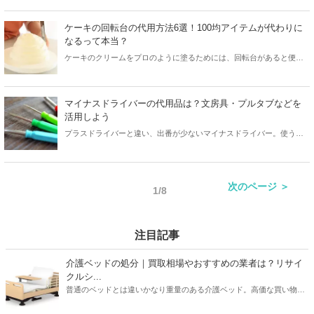
誰もが家にあるもので代用が可能です。この記事ではろうそく立ての
代用品を7選紹介します。ろうそく立てを100均で買える材料だけで作
ケーキの回転台の代用方法6選！100均アイテムが代わりに
るDIY方法も紹介しているので自分だけのろうそく立てを作りましょ
なるって本当？
う。
ケーキのクリームをプロのように塗るためには、回転台があると便
利。そんなケーキの回転台は、100均アイテムや日用品で代用できま
す。本記事では、代用方法やコツ、注意点を解説しているので、ぜひ
ご覧ください。
マイナスドライバーの代用品は？文房具・プルタブなどを
活用しよう
プラスドライバーと違い、出番が少ないマイナスドライバー。使う頻
度が少ないなら、代用してしまえれば楽ちんですよね。本記事では、
文房具などの日用品でマイナスドライバーの代用をする方法・注意点
を解説しています。通販で買えるマイナスドライバーも紹介している
次のページ ＞
ので、ぜひご覧ください。
1/8
注目記事
介護ベッドの処分｜買取相場やおすすめの業者は？リサイ
クルシ...
普通のベッドとは違いかなり重量のある介護ベッド。高価な買い物だ
っただけに処分するときは買取がベストですよね。本記事ではパラマ