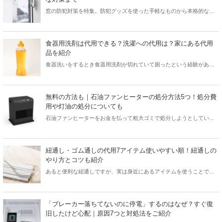
窓の防犯対策を特集。防犯グッズを使った手軽なものから本格的な対
策まで紹介します。窓の防犯におすすめの商品も見ていくので要チェ
ック！
食器用洗剤は代用できる？洗濯への代用は？家にある代用
品を紹介
食器洗いをするとき食器用洗剤が切れていて困ったという経験がある
人も多くいるのではないでしょうか。実は食器用洗剤は家にあるもの
で代用可能です。また洗濯洗剤がないときに食器用洗剤は代用できる
のでしょうか？この記事では食器用洗剤の代用品と食器用洗剤の代用
無料の方法も｜石油ファンヒーターの処分方法5つ！処分費
品を使う上での注意点、食器用洗剤を洗濯に代用する方法も紹介しま
用や灯油の処分についても
す。この記事を参考に食器用洗剤の代用品を確認しましょう。
石油ファンヒーターをお金を払って粗大ゴミで処分しようとしていま
せんか？お金に換わる可能性のある家電は、捨てると損です！本記事
では石油ファンヒーターの処分方法5つを紹介。無料の方法やお金に換
えられる可能性のある処分方法もあるのでとってもお得です。粗大ゴ
紐通し・ゴム通しの代用7アイテム使いやすい順！紐通しの
ミなどの有料処分の場合、処分費用や処分価格がどのくらいかも調査
やり方とコツも紹介
しています。お持ちの石油ファンヒーターのメーカーや状態に合わせ
あると便利な紐通しですが、実は身近にあるアイテムを使うことで代
て、最もお得に処分できる方法を見つけましょう。
用できるのです。今回は、紐通しやゴム通しの代用品を使いやすい順
にランキング！紐通しのやり方や失敗しないコツや通販でおすすめの
紐通しまで盛りだくさんに紹介します。
「ブレーカー落ちてないのに停電」するのはなぜ？すぐ復
旧したけど心配｜原因7つと対処法をご紹介