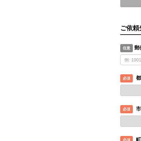
ご依頼
郵
都
市
町