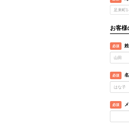
お客様
姓
名
メ