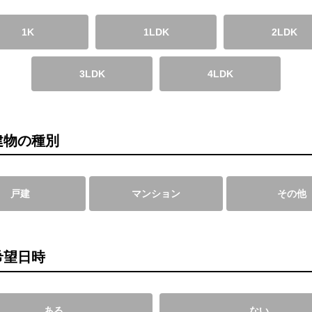
1K
1LDK
2LDK
3LDK
4LDK
建物の種別
戸建
マンション
その他
希望日時
ある
ない