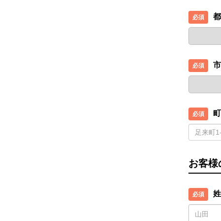
都
市
町
お客様
姓