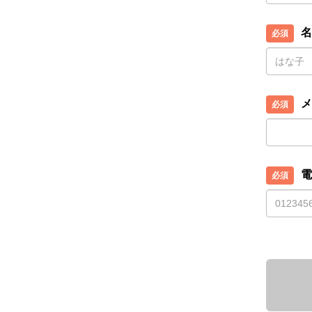
名
メ
電