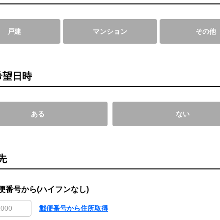
戸建
マンション
その他
希望日時
ある
ない
先
便番号から(ハイフンなし)
郵便番号から住所取得