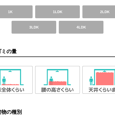
1K
1LDK
2LDK
3LDK
4LDK
ゴミの量
建物の種別