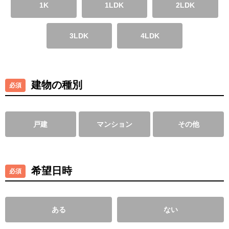
1K
1LDK
2LDK
3LDK
4LDK
建物の種別
戸建
マンション
その他
希望日時
ある
ない