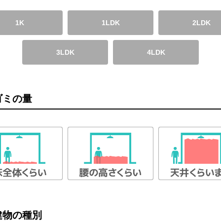
1K
1LDK
2LDK
3LDK
4LDK
ゴミの量
建物の種別