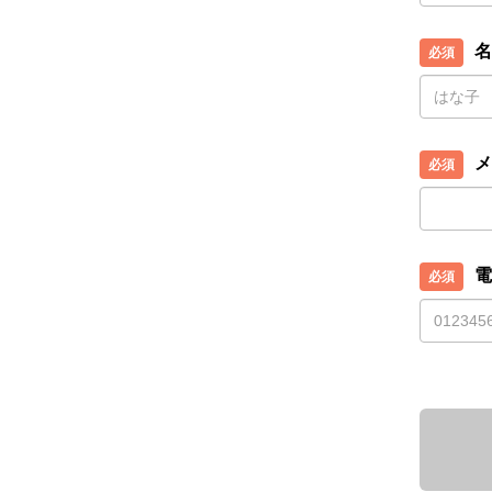
名
メ
電