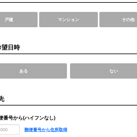
戸建
マンション
その他
希望日時
ある
ない
先
便番号から(ハイフンなし)
郵便番号から住所取得