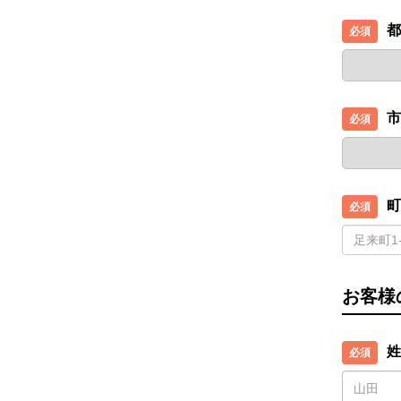
都
市
町
お客様
姓