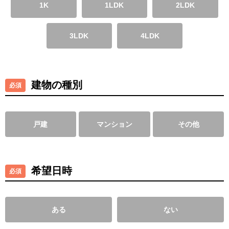
1K
1LDK
2LDK
3LDK
4LDK
建物の種別
戸建
マンション
その他
希望日時
ある
ない