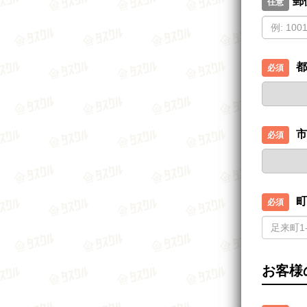
郵
都
市
町
お客様