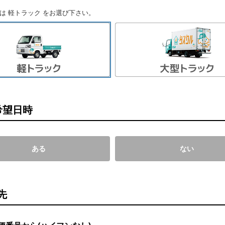
は 軽トラック をお選び下さい。
希望日時
ある
ない
先