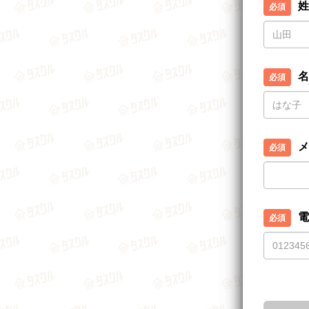
姓
名
メ
電