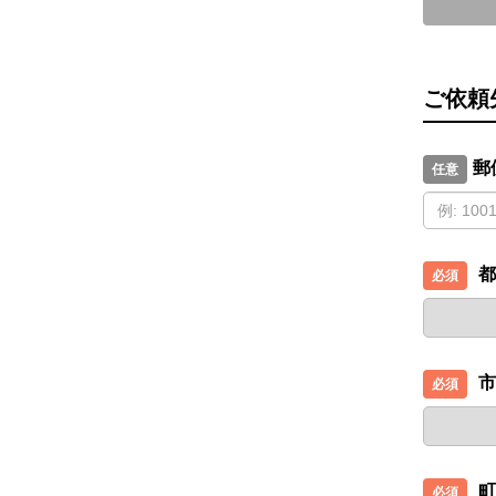
ご依頼
郵
都
市
町