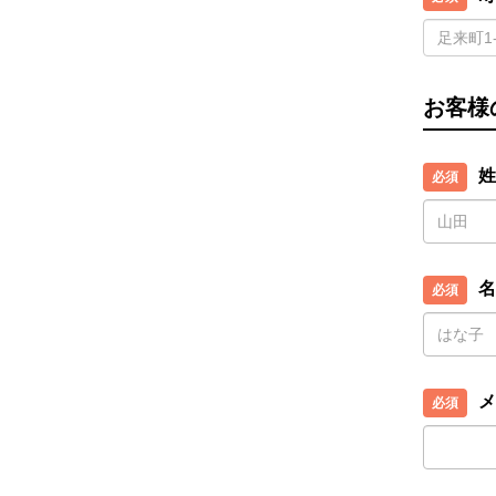
お客様
姓
名
メ