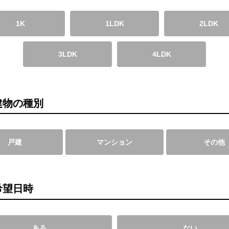
1K
1LDK
2LDK
3LDK
4LDK
建物の種別
戸建
マンション
その他
希望日時
ある
ない