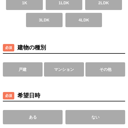
1K
1LDK
2LDK
3LDK
4LDK
建物の種別
戸建
マンション
その他
希望日時
ある
ない