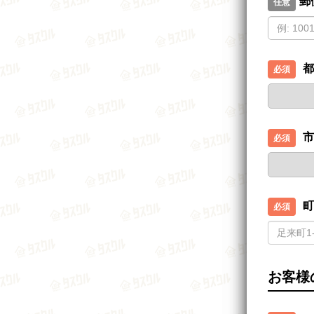
郵
都
市
町
お客様