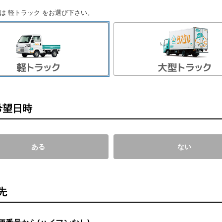
は 軽トラック をお選び下さい。
希望日時
ある
ない
先