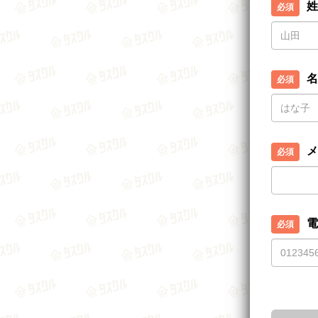
姓
名
メ
電