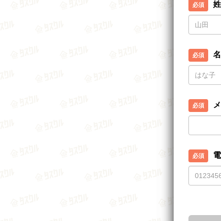
姓
名
メ
電