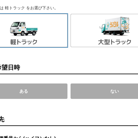
は 軽トラック をお選び下さい。
希望日時
ある
ない
先