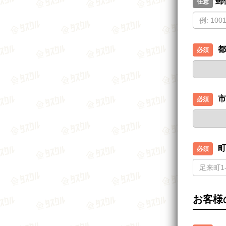
郵
都
市
町
お客様