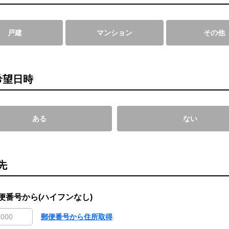
戸建
マンション
その他
希望日時
ある
ない
先
便番号から(ハイフンなし)
郵便番号から住所取得