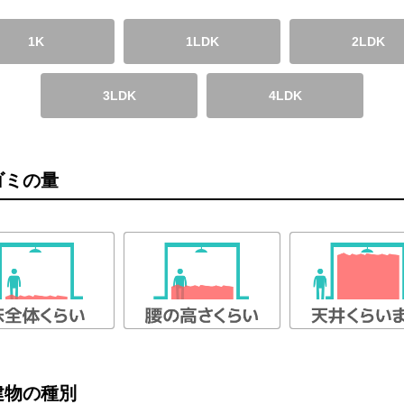
1K
1LDK
2LDK
3LDK
4LDK
ゴミの量
建物の種別