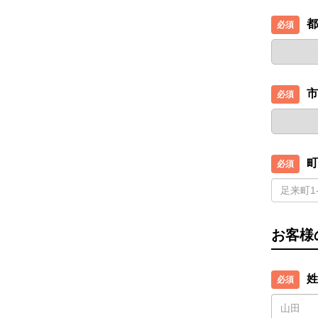
都
市
町
お客様
姓