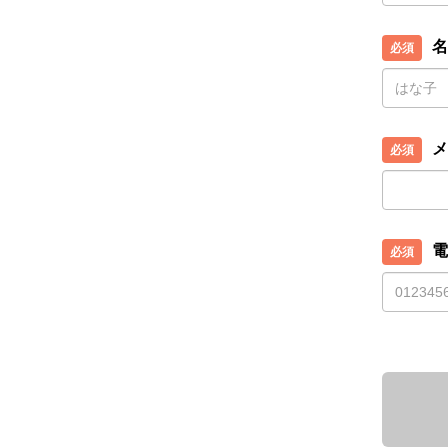
名
メ
電