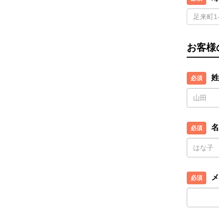
お客様
姓
名
メ