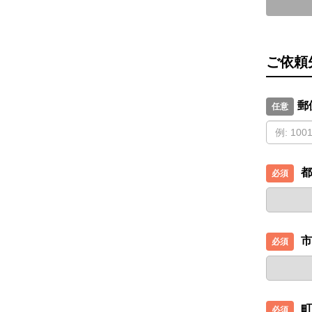
ご依頼
郵
都
市
町