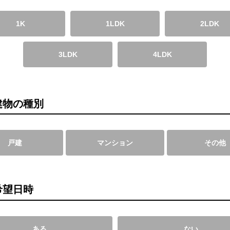
1K
1LDK
2LDK
3LDK
4LDK
建物の種別
戸建
マンション
その他
希望日時
ある
ない