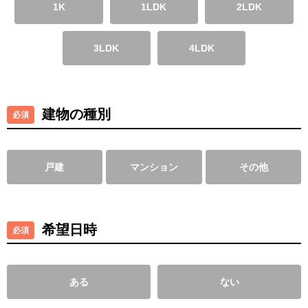
1K
1LDK
2LDK
3LDK
4LDK
建物の種別
戸建
マンション
その他
希望日時
ある
ない