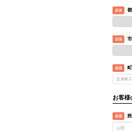
都
市
町
お客様
姓