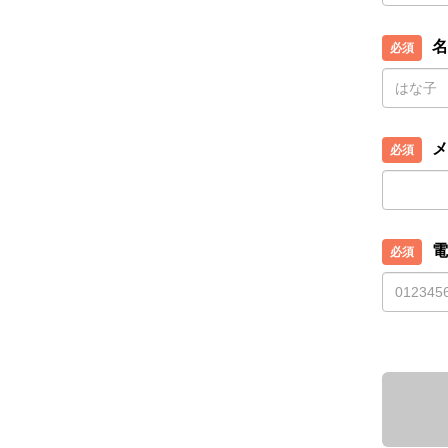
名
メ
電