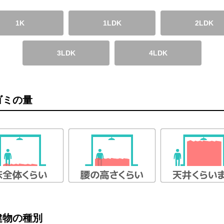
1K
1LDK
2LDK
3LDK
4LDK
ゴミの量
建物の種別