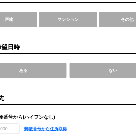
戸建
マンション
その他
希望日時
ある
ない
先
便番号から(ハイフンなし)
郵便番号から住所取得