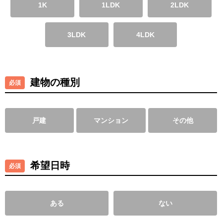
1K
1LDK
2LDK
3LDK
4LDK
建物の種別
戸建
マンション
その他
希望日時
ある
ない