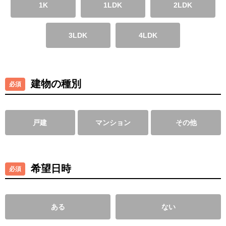
1K
1LDK
2LDK
3LDK
4LDK
建物の種別
戸建
マンション
その他
希望日時
ある
ない