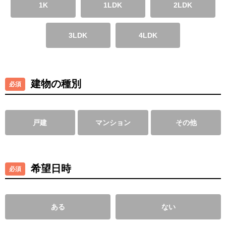
1K
1LDK
2LDK
3LDK
4LDK
建物の種別
戸建
マンション
その他
希望日時
ある
ない