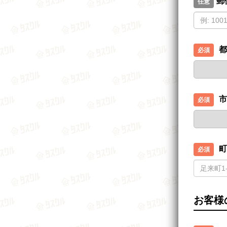
郵
都
市
町
お客様