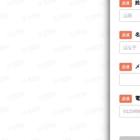
姓
名
メ
電