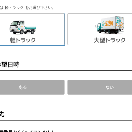
は 軽トラック をお選び下さい。
希望日時
ある
ない
先