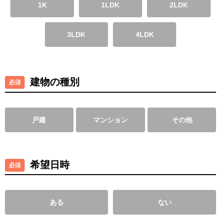
1K
1LDK
2LDK
3LDK
4LDK
建物の種別
戸建
マンション
その他
希望日時
ある
ない