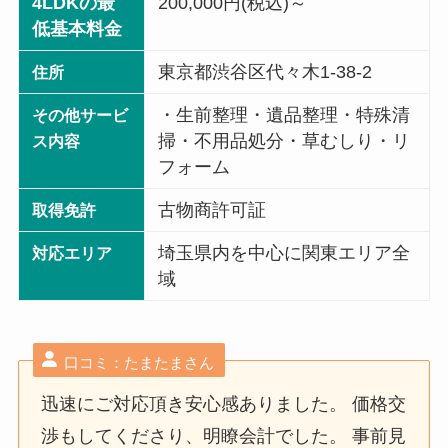
4LDKの最
200,000円(税込)～
低基本料金
東京都渋谷区代々木1-38-2
住所
・生前整理・遺品整理・特殊清
その他サービ
掃・不用品処分・草むしり・リ
ス内容
フォーム
古物商許可証
取得免許
埼玉県内を中心に関東エリア全
対応エリア
域
口コミ：たまたまさん
迅速にご対応頂き安心感ありました。 価格交
渉もしてくださり、明瞭会計でした。 事前見