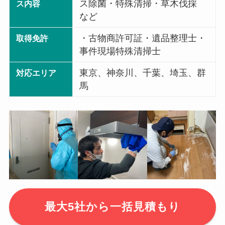
ス除菌・特殊清掃・草木伐採
ス内容
など
・古物商許可証・遺品整理士・
取得免許
事件現場特殊清掃士
東京、神奈川、千葉、埼玉、群
対応エリア
馬
最大5社から一括見積もり