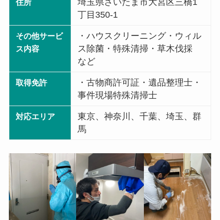
埼玉県さいたま市大宮区三橋1
住所
丁目350-1
・ハウスクリーニング・ウィル
その他サービ
ス除菌・特殊清掃・草木伐採
ス内容
など
・古物商許可証・遺品整理士・
取得免許
事件現場特殊清掃士
東京、神奈川、千葉、埼玉、群
対応エリア
馬