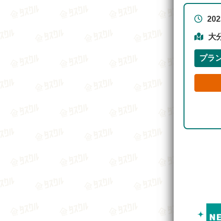
20
大
プラ