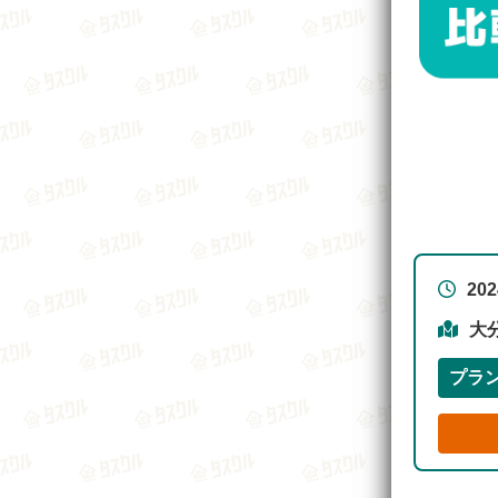
20
大
プラ