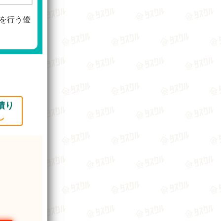
を行う優
積り
し