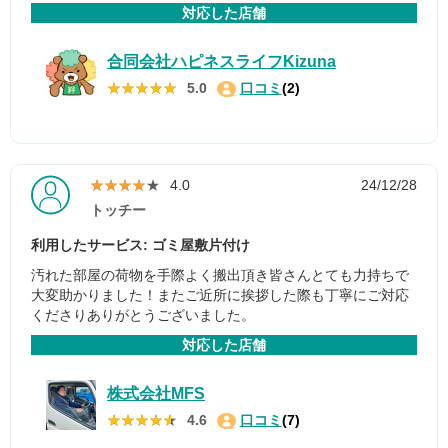
対応した店舗
合同会社ハピネスライフKizuna
★★★★★
★★★★★
5.0
口コミ
(2)
★★★★★
★★★★★
4.0
24/12/28
トッチー
利用したサービス: ゴミ屋敷片付け
汚れた部屋の荷物を手際よく搬出頂き皆さんとても力持ちで
大変助かりました！またご近所に挨拶した際も丁寧にご対応
くださりありがとうございました。
対応した店舗
株式会社MFS
★★★★★
★★★★★
4.6
口コミ
(7)