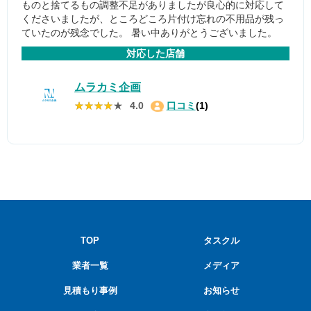
ものと捨てるもの調整不足がありましたが良心的に対応して
くださいましたが、ところどころ片付け忘れの不用品が残っ
ていたのが残念でした。 暑い中ありがとうございました。
対応した店舗
ムラカミ企画
★★★★★
★★★★★
4.0
口コミ
(1)
TOP
タスクル
業者一覧
メディア
見積もり事例
お知らせ