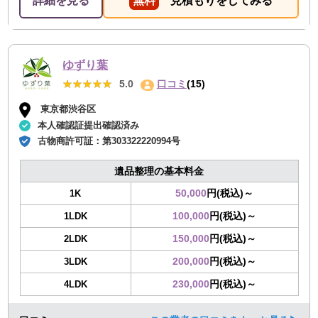
詳細を見る
無料
見積もりをしてみる
ゆずり葉
★★★★★
★★★★★
5.0
口コミ
(15)
東京都渋谷区
本人確認証提出確認済み
古物商許可証：
第303322220994号
遺品整理の基本料金
50,000
円(税込)～
1K
100,000
円(税込)～
1LDK
150,000
円(税込)～
2LDK
200,000
円(税込)～
3LDK
230,000
円(税込)～
4LDK