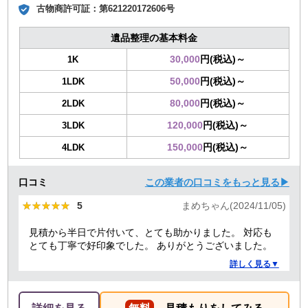
古物商許可証：
第621220172606号
遺品整理の基本料金
30,000
円(税込)～
1K
50,000
円(税込)～
1LDK
80,000
円(税込)～
2LDK
120,000
円(税込)～
3LDK
150,000
円(税込)～
4LDK
口コミ
この業者の口コミをもっと見る▶
★★★★★
★★★★★
5
まめちゃん(2024/11/05)
見積から半日で片付いて、とても助かりました。 対応も
とても丁寧で好印象でした。 ありがとうございました。
詳しく見る▼