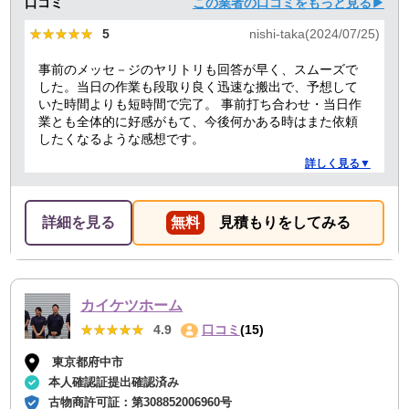
口コミ
この業者の口コミをもっと見る▶
★★★★★
★★★★★
5
nishi-taka(2024/07/25)
事前のメッセ－ジのヤリトリも回答が早く、スムーズで
した。当日の作業も段取り良く迅速な搬出で、予想して
いた時間よりも短時間で完了。 事前打ち合わせ・当日作
業とも全体的に好感がもて、今後何かある時はまた依頼
したくなるような感想です。
詳しく見る▼
詳細を見る
無料
見積もりをしてみる
カイケツホーム
★★★★★
★★★★★
4.9
口コミ
(15)
東京都府中市
本人確認証提出確認済み
古物商許可証：
第308852006960号