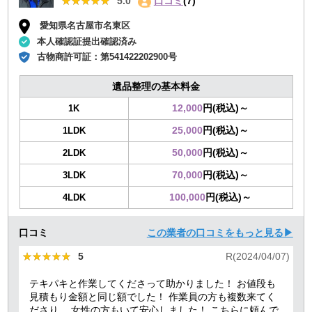
★★★★★
★★★★★
5.0
口コミ
(7)
愛知県名古屋市名東区
本人確認証提出確認済み
古物商許可証：
第541422202900号
遺品整理の基本料金
12,000
円(税込)～
1K
25,000
円(税込)～
1LDK
50,000
円(税込)～
2LDK
70,000
円(税込)～
3LDK
100,000
円(税込)～
4LDK
口コミ
この業者の口コミをもっと見る▶
★★★★★
★★★★★
5
R(2024/04/07)
テキパキと作業してくださって助かりました！ お値段も
見積もり金額と同じ額でした！ 作業員の方も複数来てく
ださり、 女性の方もいて安心しました！ こちらに頼んで