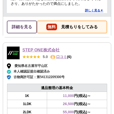
さり、ありがたかったので満点にしました。
詳しく見る▼
詳細を見る
無料
見積もりをしてみる
STEP ONE株式会社
★★★★★
★★★★★
5.0
口コミ
(6)
愛知県名古屋市守山区
本人確認証提出確認済み
古物商許可証：
第541312209300号
遺品整理の基本料金
11,000
円(税込)～
1K
26,500
円(税込)～
1LDK
55,000
円(税込)～
2LDK