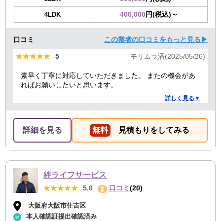
400,000
円(税込)～
4LDK
口コミ
この業者の口コミをもっと見る▶
★★★★★
★★★★★
5
モリムラ潘(2025/05/26)
素早く丁寧に対応していただきました。 またの機会があ
ればお願いしたいと思います。
詳しく見る▼
詳細を見る
無料
見積もりをしてみる
絆ライフサービス
★★★★★
★★★★★
5.0
口コミ
(20)
大阪府大阪市住吉区
本人確認証提出確認済み