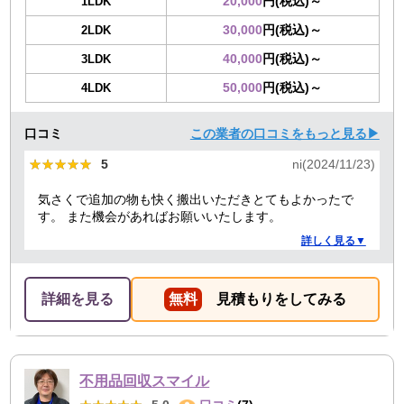
20,000
円(税込)～
1LDK
30,000
円(税込)～
2LDK
40,000
円(税込)～
3LDK
50,000
円(税込)～
4LDK
口コミ
この業者の口コミをもっと見る▶
★★★★★
★★★★★
5
ni(2024/11/23)
気さくで追加の物も快く搬出いただきとてもよかったで
す。 また機会があればお願いいたします。
詳しく見る▼
詳細を見る
無料
見積もりをしてみる
不用品回収スマイル