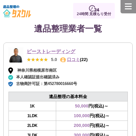
24時間 見積もり受付
遺品整理業者一覧
ピーストレーディング
★★★★★
★★★★★
5.0
口コミ
(22)
神奈川県相模原市南区
本人確認証提出確認済み
古物商許可証：
第452780016660号
遺品整理の基本料金
50,000
円(税込)～
1K
100,000
円(税込)～
1LDK
200,000
円(税込)～
2LDK
300,000
円(税込)～
3LDK