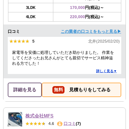
170,000
円(税込)～
3LDK
220,000
円(税込)～
4LDK
口コミ
この業者の口コミをもっと見る▶
★★★★★
★★★★★
5
北井(2025/02/20)
家電等を安価に処理していただき助かりました。 作業を
してくださったお兄さんがとても親切でサービス精神溢
れる方でした！
詳しく見る▼
詳細を見る
無料
見積もりをしてみる
株式会社MFS
★★★★★
★★★★★
4.6
口コミ
(7)