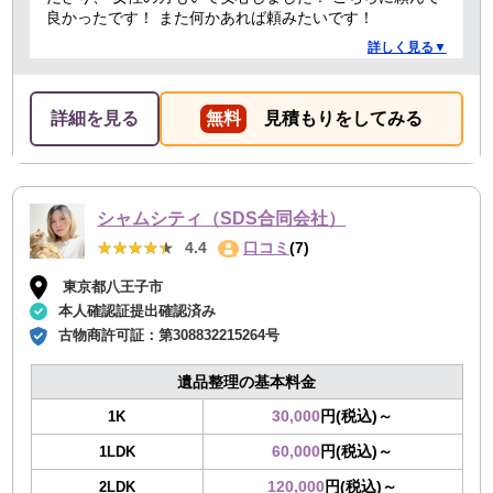
良かったです！ また何かあれば頼みたいです！
詳しく見る▼
詳細を見る
無料
見積もりをしてみる
シャムシティ（SDS合同会社）
★★★★★
★★★★★
4.4
口コミ
(7)
東京都八王子市
本人確認証提出確認済み
古物商許可証：
第308832215264号
遺品整理の基本料金
30,000
円(税込)～
1K
60,000
円(税込)～
1LDK
120,000
円(税込)～
2LDK