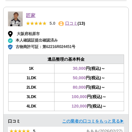
匠家
★★★★★
★★★★★
5.0
口コミ
(13)
大阪府柏原市
本人確認証提出確認済み
古物商許可証：
第62216R024451号
遺品整理の基本料金
30,000
円(税込)～
1K
50,000
円(税込)～
1LDK
80,000
円(税込)～
2LDK
100,000
円(税込)～
3LDK
120,000
円(税込)～
4LDK
口コミ
この業者の口コミをもっと見る▶
★★★★★
★★★★★
5
あああ(2026/02/27)