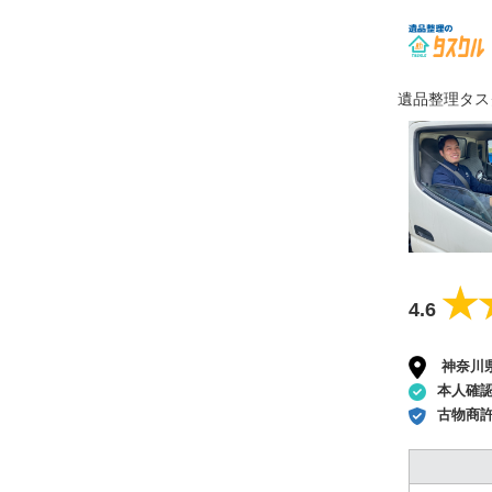
遺品整理タス
★
★
4.6
神奈川
本人確
古物商