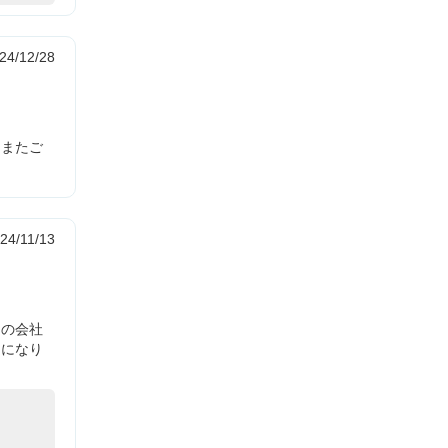
24/12/28
！またご
24/11/13
らの会社
日になり