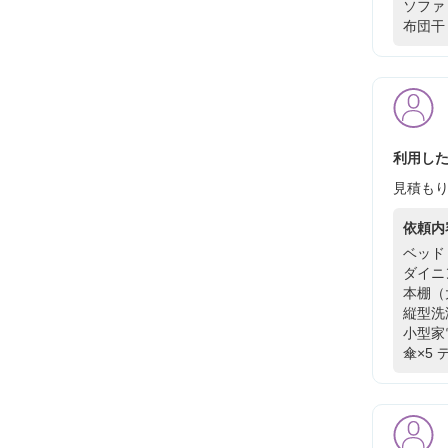
ソファ
布団干
利用した
見積も
依頼内
ベッド
ダイニ
本棚（
縦型洗
小型家
傘×5