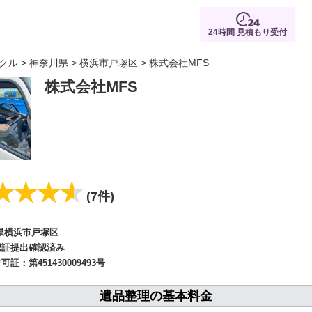
24時間 見積もり受付
クル
>
神奈川県
>
横浜市戸塚区
> 株式会社MFS
株式会社MFS
★★★★
★★★★
(7件)
県横浜市戸塚区
認証提出確認済み
許可証：
第451430009493号
遺品整理の基本料金