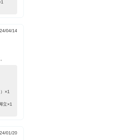
1
24/04/14
す。
）×1
脚立×1
24/01/20