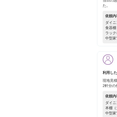
当日の
た。
依頼内
ダイニ
食器棚
ラック
中型家
利用した
現地見積
2軒分の
依頼内
ダイニ
本棚（
中型家