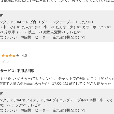
急な依頼にも柔軟に丁寧に対応してくださり、ありがたかったので満点
容
ングチェア×4
テレビ台×1
ダイニングテーブル×1
こたつ×1
（中・小）×1
たんす（中・小）×1
たんす（大）×1
カラーボックス×1
×1
冷蔵庫（3ドア以上）×1
縦型洗濯機×1
テレビ×1
電（レンジ・掃除機・ヒーター・空気清浄機など）×3
★★★★★
★★★★★
4.0
メル
サービス: 不用品回収
もりをしっかりやっていただいた。 チャットでの対応が早く丁寧だった
作業で大量の処分品があったが、17:00には完了してくださり助かった
容
ングチェア×4
オフィスチェア×4
ダイニングテーブル×1
本棚（中・小）
大）×2
ラック×2
テレビ×1
電（レンジ・掃除機・ヒーター・空気清浄機など）×3