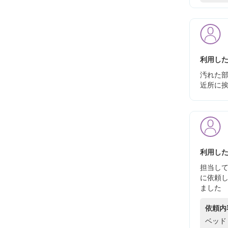
利用した
汚れた
近所に
利用した
担当し
に依頼
ました
依頼内
ベッド