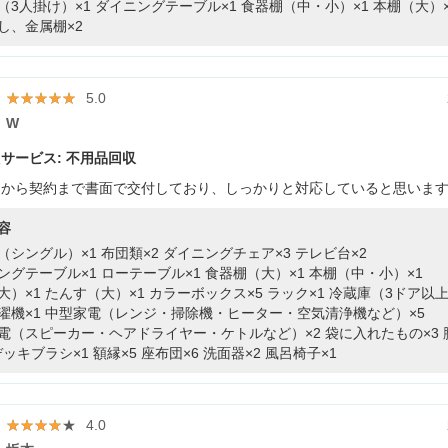
（3人掛け）×1
ダイニングテーブル×1
食器棚（中・小）×1
本棚（大）×
し、金属棚×2
★★★★★
★★★★★
5.0
W
サービス: 不用品回収
りから契約まで書面で交付しており、しっかりと対応していると思いま
容
（シングル）×1
布団類×2
ダイニングチェア×3
テレビ台×2
ングテーブル×1
ローテーブル×1
食器棚（大）×1
本棚（中・小）×1
大）×1
たんす（大）×1
カラーボックス×5
ラック×1
冷蔵庫（3ドア以上
濯機×1
中型家電（レンジ・掃除機・ヒーター・空気清浄機など）×5
電（スピーカー・ヘアドライヤー・ケトルなど）×2
袋に入れたもの×3
デッキブラシ×1
額縁×5
座布団×6
洗面器×2
風呂椅子×1
★★★★★
★★★★★
4.0