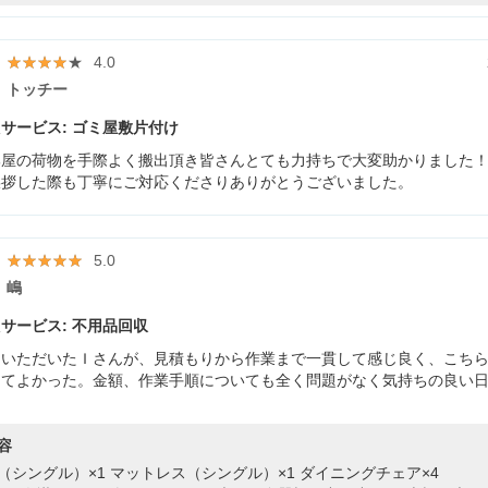
★★★★★
★★★★★
4.0
トッチー
サービス: ゴミ屋敷片付け
部屋の荷物を手際よく搬出頂き皆さんとても力持ちで大変助かりました
挨拶した際も丁寧にご対応くださりありがとうございました。
★★★★★
★★★★★
5.0
嶋
サービス: 不用品回収
ていただいたＩさんが、見積もりから作業まで一貫して感じ良く、こち
してよかった。金額、作業手順についても全く問題がなく気持ちの良い
容
（シングル）×1
マットレス（シングル）×1
ダイニングチェア×4