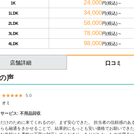
24,000
円(税込)～
1K
34,000
円(税込)～
1LDK
58,000
円(税込)～
2LDK
78,000
円(税込)～
3LDK
98,000
円(税込)～
4LDK
店舗詳細
口コミ
の声
★★★★★
★★★★★
5.0
オミ
サービス: 不用品回収
だけのために来てくれるのが、まず安心できた。 担当者の信頼感のあ
らも融通をきかせることで、結果的にもっとも安い価格でお願いできた