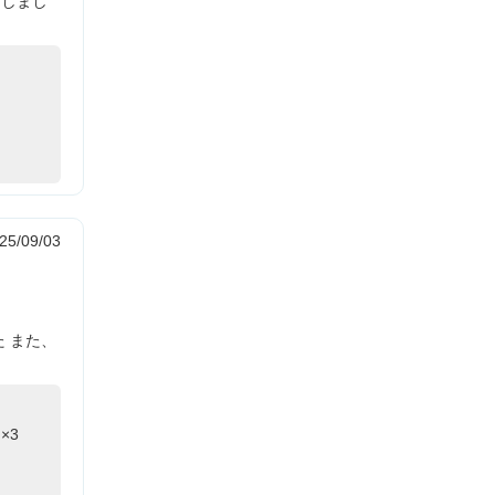
にしまし
25/09/03
 また、
×3