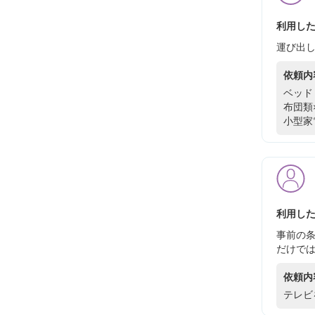
利用した
運び出
依頼内
ベッド
布団類
小型家
利用した
事前の
だけで
依頼内
テレビ