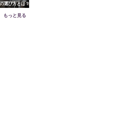
の選び方とは？
処分する？情報整理のコツやア
贈与のメリット
ドバイス5選
注意
もっと見る