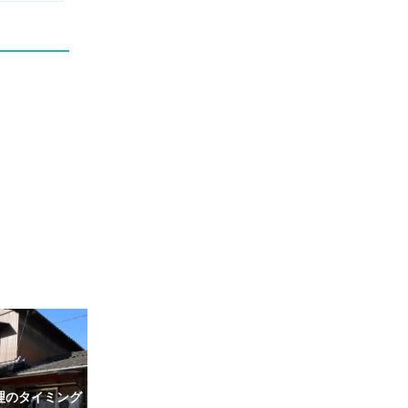
理のタイミング・
遺品整理で個人情報をどこまで
生前贈与に向い