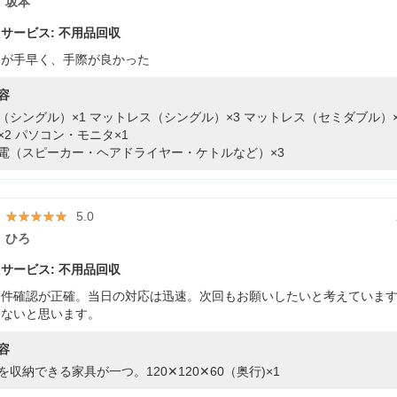
坂本
サービス: 不用品回収
しが手早く、手際が良かった
容
（シングル）×1
マットレス（シングル）×3
マットレス（セミダブル）×
×2
パソコン・モニタ×1
電（スピーカー・ヘアドライヤー・ケトルなど）×3
★★★★★
★★★★★
5.0
ひろ
サービス: 不用品回収
条件確認が正確。当日の対応は迅速。次回もお願いしたいと考えていま
はないと思います。
容
を収納できる家具が一つ。120✕120✕60（奥行)×1