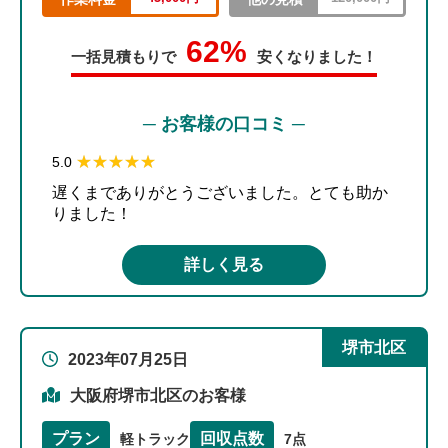
62%
一括見積もりで
安くなりました！
─ お客様の口コミ ─
★★★★★
★★★★★
5.0
遅くまでありがとうございました。とても助か
りました！
詳しく見る
堺市北区
2023年07月25日
大阪府堺市北区のお客様
プラン
回収点数
軽トラック
7点