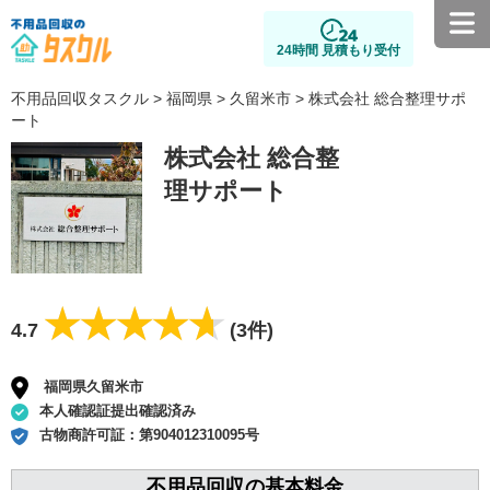
24時間 見積もり受付
不用品回収タスクル
>
福岡県
>
久留米市
> 株式会社 総合整理サポ
ート
株式会社 総合整
理サポート
★★★★★
★★★★★
4.7
(3件)
福岡県久留米市
本人確認証提出確認済み
古物商許可証：
第904012310095号
不用品回収の基本料金