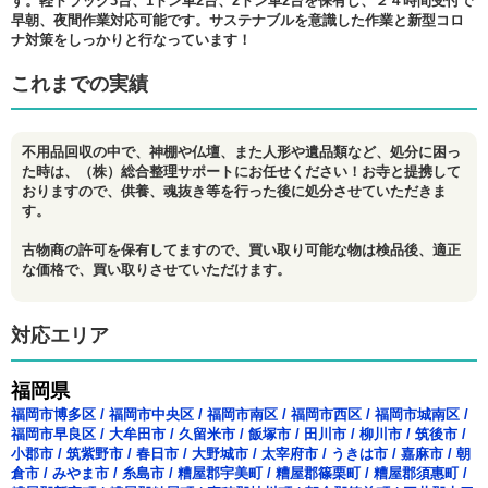
す。軽トラック3台、1トン車2台、2トン車2台を保有し、２４時間受付で
早朝、夜間作業対応可能です。サステナブルを意識した作業と新型コロ
ナ対策をしっかりと行なっています！
これまでの実績
不用品回収の中で、神棚や仏壇、また人形や遺品類など、処分に困っ
た時は、（株）総合整理サポートにお任せください！お寺と提携して
おりますので、供養、魂抜き等を行った後に処分させていただきま
す。
古物商の許可を保有してますので、買い取り可能な物は検品後、適正
な価格で、買い取りさせていただけます。
対応エリア
福岡県
福岡市博多区
/
福岡市中央区
/
福岡市南区
/
福岡市西区
/
福岡市城南区
/
福岡市早良区
/
大牟田市
/
久留米市
/
飯塚市
/
田川市
/
柳川市
/
筑後市
/
小郡市
/
筑紫野市
/
春日市
/
大野城市
/
太宰府市
/
うきは市
/
嘉麻市
/
朝
倉市
/
みやま市
/
糸島市
/
糟屋郡宇美町
/
糟屋郡篠栗町
/
糟屋郡須惠町
/