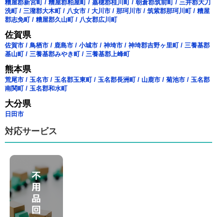
糟屋郡新宮町
/
糟屋郡粕屋町
/
嘉穂郡桂川町
/
朝倉郡筑前町
/
三井郡大刀
洗町
/
三潴郡大木町
/
八女市
/
大川市
/
那珂川市
/
筑紫郡那珂川町
/
糟屋
郡志免町
/
糟屋郡久山町
/
八女郡広川町
佐賀県
佐賀市
/
鳥栖市
/
鹿島市
/
小城市
/
神埼市
/
神埼郡吉野ヶ里町
/
三養基郡
基山町
/
三養基郡みやき町
/
三養基郡上峰町
熊本県
荒尾市
/
玉名市
/
玉名郡玉東町
/
玉名郡長洲町
/
山鹿市
/
菊池市
/
玉名郡
南関町
/
玉名郡和水町
大分県
日田市
対応サービス