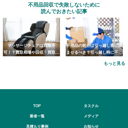
不用品回収で失敗しないために
読んでおきたい記事
マッサージチェアは買取不
不用品の処分は引っ越し前に済
可！？買取相場や回収・買取の
ませるべき？引っ越し時に不用
おすすめ業者5選も紹介
品処分をするベストタイミング
もっと見る
とは
TOP
タスクル
業者一覧
メディア
見積もり事例
お知らせ