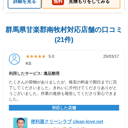
詳細を見る
無料
見積もりをしてみる
群馬県甘楽郡南牧村対応店舗の口コミ
(21件)
★★★★★
★★★★★
5.0
25/03/17
KS
利用したサービス: 遺品整理
たくさんの荷物がありましたが、格安の料金で期日までに完
了してくださいました。きれいに片付けてくださりありがと
うございました。作業の進捗も報告してくださり安心できま
した。
対応した店舗
便利屋クリーンラブ clean-love.net