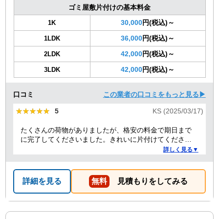
ゴミ屋敷片付けの基本料金
30,000
円(税込)～
1K
36,000
円(税込)～
1LDK
42,000
円(税込)～
2LDK
42,000
円(税込)～
3LDK
口コミ
この業者の口コミをもっと見る▶
★★★★★
★★★★★
5
KS (2025/03/17)
たくさんの荷物がありましたが、格安の料金で期日まで
に完了してくださいました。きれいに片付けてくださり
ありがとうございました。作業の進捗も報告してくださ
詳しく見る▼
り安心できました。
詳細を見る
無料
見積もりをしてみる