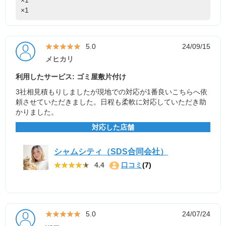
×1
★★★★★
★★★★★
5.0
24/09/15
メヒカリ
利用したサービス: ゴミ屋敷片付け
3社相見積もりしましたが現地での対応が1番良いこちらへ依
頼させていただきました。日程も柔軟に対応していただき助
かりました。
対応した店舗
シャムシティ（SDS合同会社）
★★★★★
★★★★★
4.4
口コミ
(7)
★★★★★
★★★★★
5.0
24/07/24