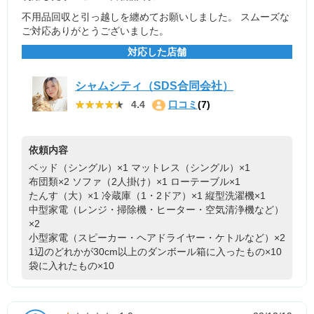
不用品回収と引っ越しを纏めてお願いしました。 スムーズな
ご対応ありがとうございました。
対応した店舗
シャムシティ（SDS合同会社）
★★★★★
★★★★★
4.4
口コミ
(7)
依頼内容
ベッド（シングル）×1
マットレス（シングル）×1
布団類×2
ソファ（2人掛け）×1
ローテーブル×1
たんす（大）×1
冷蔵庫（1・2ドア）×1
縦型洗濯機×1
中型家電（レンジ・掃除機・ヒーター・空気清浄機など）
×2
小型家電（スピーカー・ヘアドライヤー・ケトルなど）×2
1辺のどれかが30cm以上のダンボール箱に入ったもの×10
袋に入れたもの×10