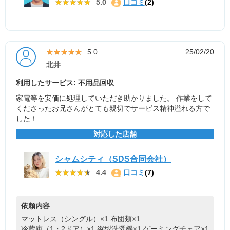
★★★★★
★★★★★
5.0
口コミ
(2)
★★★★★
★★★★★
5.0
25/02/20
北井
利用したサービス: 不用品回収
家電等を安価に処理していただき助かりました。 作業をして
くださったお兄さんがとても親切でサービス精神溢れる方で
した！
対応した店舗
シャムシティ（SDS合同会社）
★★★★★
★★★★★
4.4
口コミ
(7)
依頼内容
マットレス（シングル）×1
布団類×1
冷蔵庫（1・2ドア）×1
縦型洗濯機×1
ゲーミングチェア×1