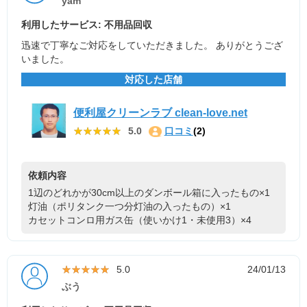
yam
利用したサービス: 不用品回収
迅速で丁寧なご対応をしていただきました。 ありがとうござ
いました。
対応した店舗
便利屋クリーンラブ clean-love.net
★★★★★
★★★★★
5.0
口コミ
(2)
依頼内容
1辺のどれかが30cm以上のダンボール箱に入ったもの×1
灯油（ポリタンク一つ分灯油の入ったもの）×1
カセットコンロ用ガス缶（使いかけ1・未使用3）×4
★★★★★
★★★★★
5.0
24/01/13
ぶう