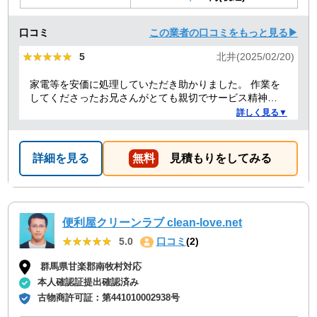
口コミ
この業者の口コミをもっと見る▶
★★★★★
★★★★★
5
北井(2025/02/20)
家電等を安価に処理していただき助かりました。 作業を
してくださったお兄さんがとても親切でサービス精神溢
れる方でした！
詳しく見る▼
詳細を見る
無料
見積もりをしてみる
便利屋クリーンラブ clean-love.net
★★★★★
★★★★★
5.0
口コミ
(2)
群馬県甘楽郡南牧村対応
本人確認証提出確認済み
古物商許可証：
第441010002938号