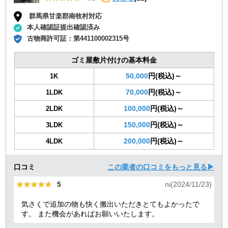
群馬県甘楽郡南牧村対応
本人確認証提出確認済み
古物商許可証：
第441100002315号
ゴミ屋敷片付けの基本料金
50,000
円(税込)～
1K
70,000
円(税込)～
1LDK
100,000
円(税込)～
2LDK
150,000
円(税込)～
3LDK
200,000
円(税込)～
4LDK
口コミ
この業者の口コミをもっと見る▶
★★★★★
★★★★★
5
ni(2024/11/23)
気さくで追加の物も快く搬出いただきとてもよかったで
す。 また機会があればお願いいたします。