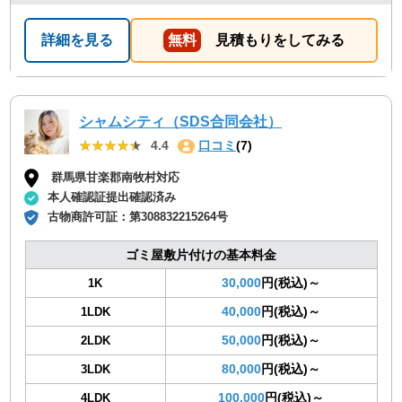
詳細を見る
無料
見積もりをしてみる
シャムシティ（SDS合同会社）
★★★★★
★★★★★
4.4
口コミ
(7)
群馬県甘楽郡南牧村対応
本人確認証提出確認済み
古物商許可証：
第308832215264号
ゴミ屋敷片付けの基本料金
30,000
円(税込)～
1K
40,000
円(税込)～
1LDK
50,000
円(税込)～
2LDK
80,000
円(税込)～
3LDK
100,000
円(税込)～
4LDK