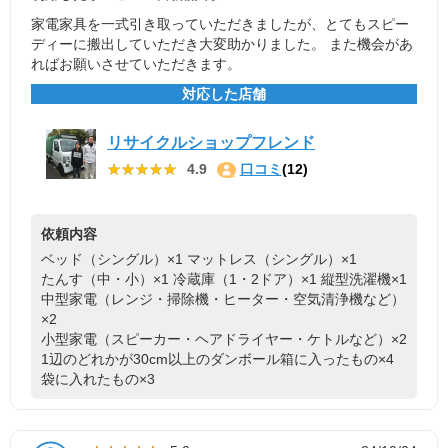
家電家具を一式引き取っていただきましたが、とてもスピー
ディーに搬出していただき大変助かりました。 また機会があ
ればお願いさせていただきます。
対応した店舗
リサイクルショップフレンド
★★★★★
★★★★★
4.9
口コミ
(12)
依頼内容
ベッド（シングル）×1
マットレス（シングル）×1
たんす（中・小）×1
冷蔵庫（1・2ドア）×1
縦型洗濯機×1
中型家電（レンジ・掃除機・ヒーター・空気清浄機など）
×2
小型家電（スピーカー・ヘアドライヤー・ケトルなど）×2
1辺のどれかが30cm以上のダンボール箱に入ったもの×4
袋に入れたもの×3