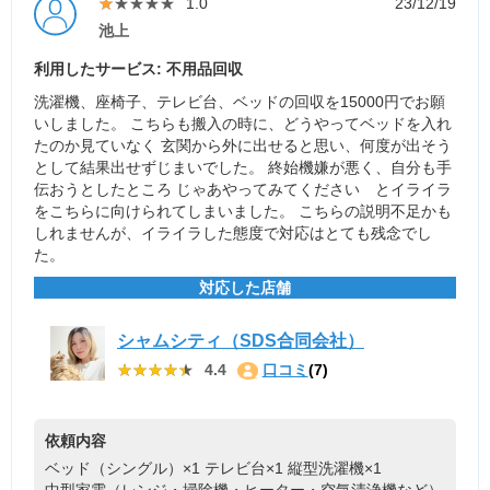
★★★★★
★★★★★
1.0
23/12/19
池上
利用したサービス: 不用品回収
洗濯機、座椅子、テレビ台、ベッドの回収を15000円でお願
いしました。 こちらも搬入の時に、どうやってベッドを入れ
たのか見ていなく 玄関から外に出せると思い、何度が出そう
として結果出せずじまいでした。 終始機嫌が悪く、自分も手
伝おうとしたところ じゃあやってみてください とイライラ
をこちらに向けられてしまいました。 こちらの説明不足かも
しれませんが、イライラした態度で対応はとても残念でし
た。
対応した店舗
シャムシティ（SDS合同会社）
★★★★★
★★★★★
4.4
口コミ
(7)
依頼内容
ベッド（シングル）×1
テレビ台×1
縦型洗濯機×1
中型家電（レンジ・掃除機・ヒーター・空気清浄機など）