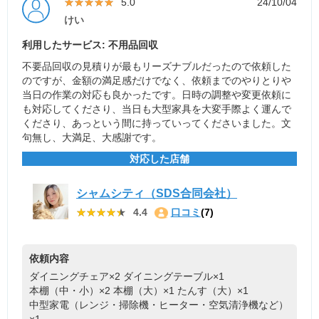
★★★★★
★★★★★
5.0
24/10/04
けい
利用したサービス: 不用品回収
不要品回収の見積りが最もリーズナブルだったので依頼した
のですが、金額の満足感だけでなく、依頼までのやりとりや
当日の作業の対応も良かったです。日時の調整や変更依頼に
も対応してくださり、当日も大型家具を大変手際よく運んで
くださり、あっという間に持っていってくださいました。文
句無し、大満足、大感謝です。
対応した店舗
シャムシティ（SDS合同会社）
★★★★★
★★★★★
4.4
口コミ
(7)
依頼内容
ダイニングチェア×2
ダイニングテーブル×1
本棚（中・小）×2
本棚（大）×1
たんす（大）×1
中型家電（レンジ・掃除機・ヒーター・空気清浄機など）
×1