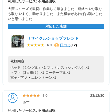
利用したサービス: 不用品回収
大変スムーズで親切に作業して頂きました。連絡のやり取り
も取りやすく、助かりました！また機会があればお願いした
いと思いました。
対応した店舗
リサイクルショップフレンド
★★★★★
★★★★★
4.9
口コミ
(12)
依頼内容
ベッド（シングル）×1
マットレス（シングル）×1
ソファ（3人掛け）×1
ローテーブル×1
電子ピアノ・エレクトーン×1
★★★★★
★★★★★
5.0
23/12/30
あー
利用したサービス: 不用品回収