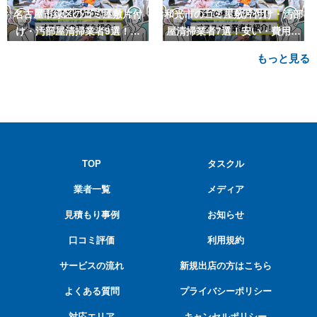
名古屋市緑区のゴミ屋敷片付
和光市のゴミ屋敷片付け・汚部
け・汚部屋清掃業者9選！安
屋清掃業者7選！安い・費用相
い・費用相場も
場も
もっと見る
TOP
タスクル
業者一覧
メディア
見積もり事例
お知らせ
口コミ評価
利用規約
サービスの流れ
新規出店の方はこちら
よくある質問
プライバシーポリシー
対応エリア
キャンセルポリシー