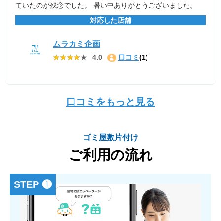
ていたのが残念でした。 暑い中ありがとうございました。
対応した店舗
ムラカミ企画
★★★★★
★★★★★
4.0
口コミ
(1)
口コミをもっと見る
ゴミ屋敷片付け
ご利用の流れ
STEP ❶