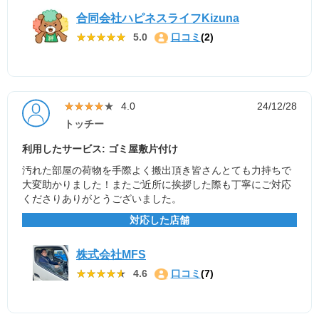
合同会社ハピネスライフKizuna
★★★★★
★★★★★
5.0
口コミ
(2)
★★★★★
★★★★★
4.0
24/12/28
トッチー
利用したサービス: ゴミ屋敷片付け
汚れた部屋の荷物を手際よく搬出頂き皆さんとても力持ちで
大変助かりました！またご近所に挨拶した際も丁寧にご対応
くださりありがとうございました。
対応した店舗
株式会社MFS
★★★★★
★★★★★
4.6
口コミ
(7)