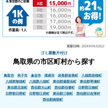
更新日時:
2024年04月26日
ゴミ屋敷片付け
鳥取県の市区町村から探す
鳥取市
米子市
倉吉市
境港市
岩美郡岩美町
八頭郡若桜町
八頭郡智頭町
八頭郡八頭町
東伯郡湯梨浜町
東伯郡琴浦町
東伯郡北栄町
西伯郡大山町
西伯郡伯耆町
日野郡日南町
日野郡日野町
日野郡江府町
東伯郡三朝町
西伯郡日吉津村
西伯郡南部町