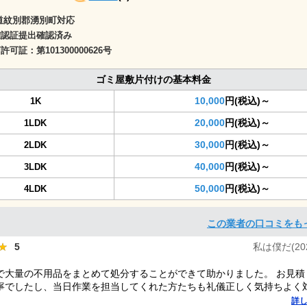
道紋別郡湧別町対応
確認証提出確認済み
商許可証：
第101300000626号
ゴミ屋敷片付けの基本料金
10,000
円(税込)～
1K
20,000
円(税込)～
1LDK
30,000
円(税込)～
2LDK
40,000
円(税込)～
3LDK
50,000
円(税込)～
4LDK
この業者の口コミをも
★
★
5
私は僕だ(2025
で大量の不用品をまとめて処分することができて助かりました。 お見積
寧でしたし、当日作業を担当してくれた方たちも礼儀正しく気持ちよく
した。 ありがとうございました。
詳