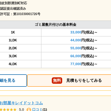
道紋別郡湧別町対応
確認証提出確認済み
商許可証：
第101030001726号
ゴミ屋敷片付けの基本料金
33,000
円(税込)～
1K
44,000
円(税込)～
1LDK
55,000
円(税込)～
2LDK
66,000
円(税込)～
3LDK
77,000
円(税込)～
4LDK
細を見る
無料
見積もりをしてみる
お部屋キレイドットコム
★★★★★
★★★★★
5.0
口コミ
(1)