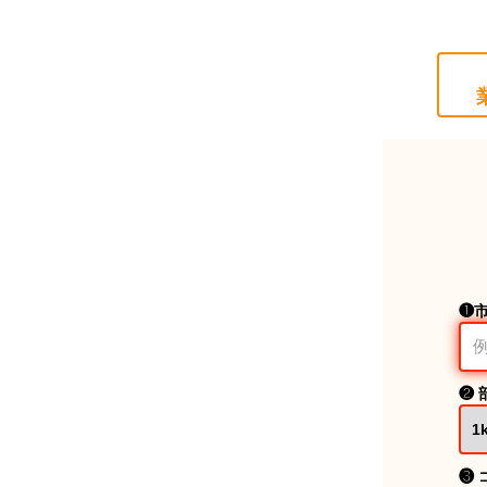
❶
❷ 
❸ 