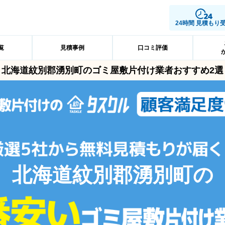
24時間 見積もり
覧
見積事例
口コミ評価
北海道紋別郡湧別町のゴミ屋敷片付け業者おすすめ2選
北海道紋別郡湧別町の