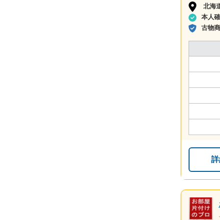
北海
本人
古物
詳