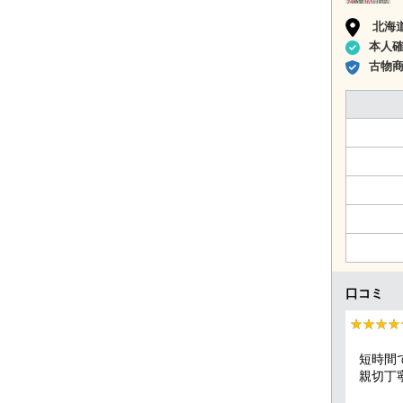
北海
本人
古物
口コミ
★★★★
★★★★
短時間
親切丁
頂きま