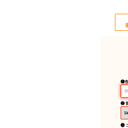
❶
❷ 
❸ 