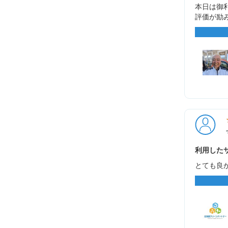
本日は御利
評価が励
利用したサ
とても良