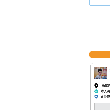
高知
本人
古物