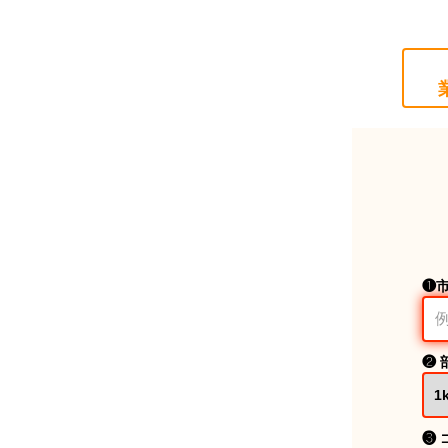
❶
❷ 
❸ 