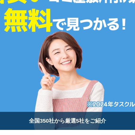
全国350社から厳選5社をご紹介