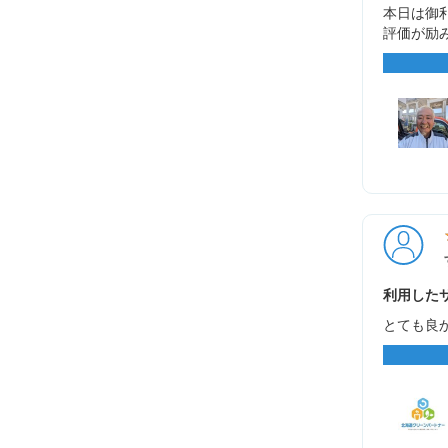
本日は御利
評価が励
利用したサ
とても良