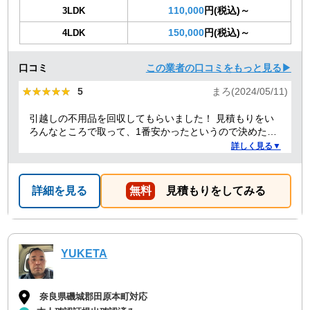
110,000
円(税込)～
3LDK
150,000
円(税込)～
4LDK
口コミ
この業者の口コミをもっと見る▶
★★★★★
★★★★★
5
まろ(2024/05/11)
引越しの不用品を回収してもらいました！ 見積もりをい
ろんなところで取って、1番安かったというので決めたの
ですが、 対応や話し方も、丁寧で優しく、 作業自体も素
詳しく見る▼
早くやってくださってとても良かったです。 また不用品
回収の時は料金しようと思いました！
詳細を見る
無料
見積もりをしてみる
YUKETA
奈良県磯城郡田原本町対応