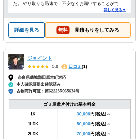
た。 やり取りも迅速で、不安なくお願いすることができ
ました。 ありがとうございました。
詳しく見る▼
詳細を見る
無料
見積もりをしてみる
ジョイント
★★★★★
★★★★★
5.0
口コミ
(1)
奈良県磯城郡田原本町対応
本人確認証提出確認済み
古物商許可証：
第62223R065634号
ゴミ屋敷片付けの基本料金
30,000
円(税込)～
1K
50,000
円(税込)～
1LDK
70,000
円(税込)～
2LDK