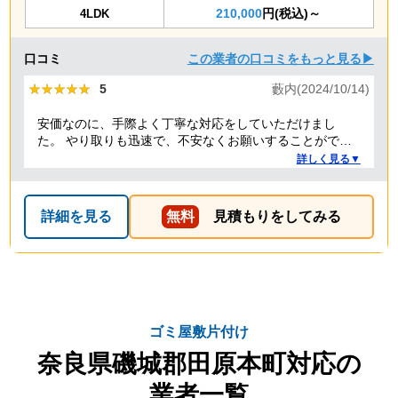
210,000
円(税込)～
4LDK
口コミ
この業者の口コミをもっと見る▶
★★★★★
★★★★★
5
藪内(2024/10/14)
安価なのに、手際よく丁寧な対応をしていただけまし
た。 やり取りも迅速で、不安なくお願いすることができ
ました。 ありがとうございました。
詳しく見る▼
詳細を見る
無料
見積もりをしてみる
ゴミ屋敷片付け
奈良県磯城郡田原本町対応の
業者一覧