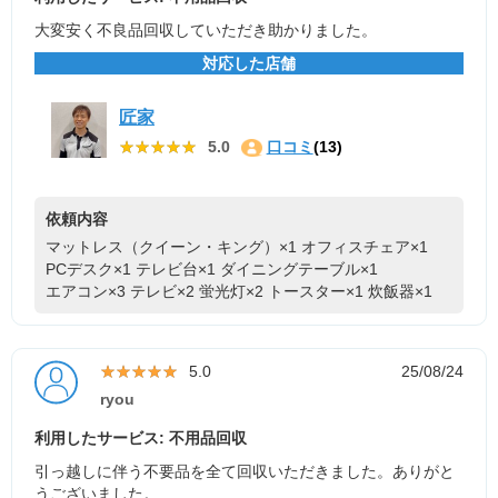
大変安く不良品回収していただき助かりました。
対応した店舗
匠家
★★★★★
★★★★★
5.0
口コミ
(13)
依頼内容
マットレス（クイーン・キング）×1
オフィスチェア×1
PCデスク×1
テレビ台×1
ダイニングテーブル×1
エアコン×3
テレビ×2
蛍光灯×2
トースター×1
炊飯器×1
★★★★★
★★★★★
5.0
25/08/24
ryou
利用したサービス: 不用品回収
引っ越しに伴う不要品を全て回収いただきました。ありがと
うございました。