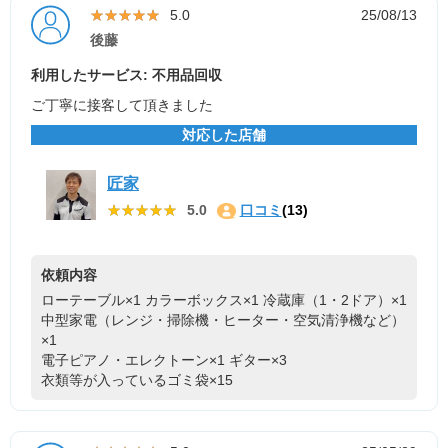
★★★★★
★★★★★
5.0
25/08/13
後藤
利用したサービス: 不用品回収
ご丁寧に接客して頂きました
対応した店舗
匠家
★★★★★
★★★★★
5.0
口コミ
(13)
依頼内容
ローテーブル×1
カラーボックス×1
冷蔵庫（1・2ドア）×1
中型家電（レンジ・掃除機・ヒーター・空気清浄機など）
×1
電子ピアノ・エレクトーン×1
ギター×3
衣類等が入っているゴミ袋×15