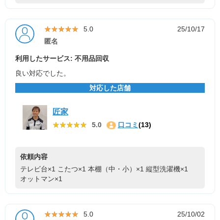
★★★★★
★★★★★
5.0
25/10/17
匿名
利用したサービス: 不用品回収
良い対応でした。
対応した店舗
匠家
★★★★★
★★★★★
5.0
口コミ
(13)
依頼内容
テレビ台×1
こたつ×1
本棚（中・小）×1
縦型洗濯機×1
オットマン×1
★★★★★
★★★★★
5.0
25/10/02