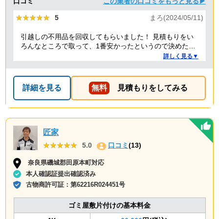
口コミ
この業者の口コミをもっと見る▶
★★★★★
★★★★★
5
まろ(2024/05/11)
引越しの不用品を回収してもらいました！ 見積もりをい
ろんなところで取って、1番安かったというので決めたの
ですが、 対応や話し方も、丁寧で優しく、 作業自体も素
詳しく見る▼
早くやってくださってとても良かったです。 また不用品
回収の時は料金しようと思いました！
詳細を見る
無料
見積もりをしてみる
匠家
★★★★★
★★★★★
5.0
口コミ
(13)
奈良県磯城郡田原本町対応
本人確認証提出確認済み
古物商許可証：
第62216R024451号
ゴミ屋敷片付けの基本料金