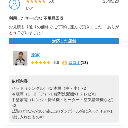
★★★★★
★★★★★
5.0
25/05/29
いと
利用したサービス: 不用品回収
お見積もり通りの価格で ご丁寧に運んで頂きました！ ありが
とうございました！
対応した店舗
匠家
★★★★★
★★★★★
5.0
口コミ
(13)
依頼内容
ベッド（シングル）×1
本棚（中・小）×2
冷蔵庫（1・2ドア）×1
縦型洗濯機×1
テレビ×1
中型家電（レンジ・掃除機・ヒーター・空気清浄機など）
×2
1辺のどれかが30cm以上のダンボール箱に入ったもの×1
袋に入れたもの×1