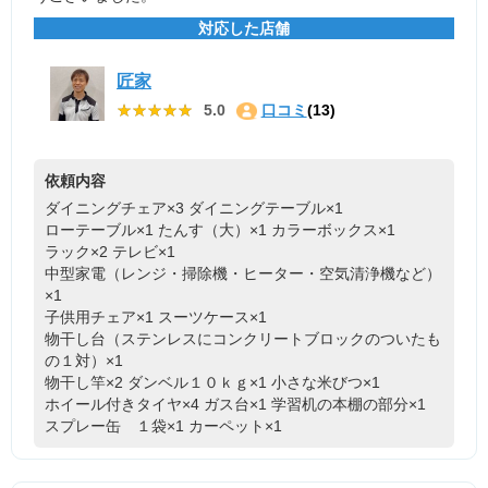
対応した店舗
匠家
★★★★★
★★★★★
5.0
口コミ
(13)
依頼内容
ダイニングチェア×3
ダイニングテーブル×1
ローテーブル×1
たんす（大）×1
カラーボックス×1
ラック×2
テレビ×1
中型家電（レンジ・掃除機・ヒーター・空気清浄機など）
×1
子供用チェア×1
スーツケース×1
物干し台（ステンレスにコンクリートブロックのついたも
の１対）×1
物干し竿×2
ダンベル１０ｋｇ×1
小さな米びつ×1
ホイール付きタイヤ×4
ガス台×1
学習机の本棚の部分×1
スプレー缶 １袋×1
カーペット×1