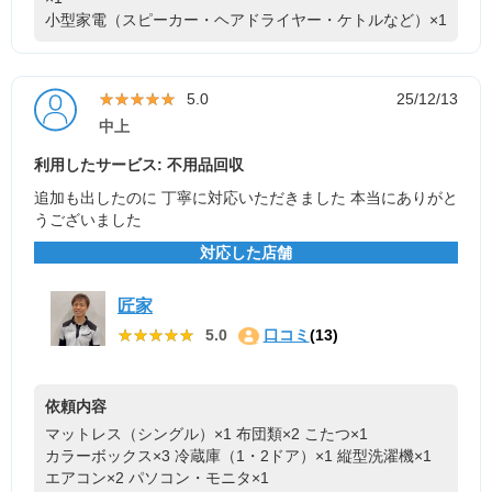
小型家電（スピーカー・ヘアドライヤー・ケトルなど）×1
★★★★★
★★★★★
5.0
25/12/13
中上
利用したサービス: 不用品回収
追加も出したのに 丁寧に対応いただきました 本当にありがと
うございました
対応した店舗
匠家
★★★★★
★★★★★
5.0
口コミ
(13)
依頼内容
マットレス（シングル）×1
布団類×2
こたつ×1
カラーボックス×3
冷蔵庫（1・2ドア）×1
縦型洗濯機×1
エアコン×2
パソコン・モニタ×1