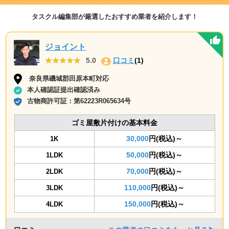
タスクル編集部が厳選したおすすめ業者を紹介します！
ジョイント
★★★★★
★★★★★
5.0
口コミ
(1)
奈良県磯城郡田原本町対応
本人確認証提出確認済み
古物商許可証：
第62223R065634号
ゴミ屋敷片付けの基本料金
30,000
円(税込)～
1K
50,000
円(税込)～
1LDK
70,000
円(税込)～
2LDK
110,000
円(税込)～
3LDK
150,000
円(税込)～
4LDK