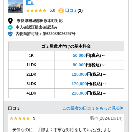
匠u
★★★★★
★★★★★
5.0
口コミ
(2)
奈良県磯城郡田原本町対応
本人確認証提出確認済み
古物商許可証：
第62208R026297号
ゴミ屋敷片付けの基本料金
50,000
円(税込)～
1K
80,000
円(税込)～
1LDK
120,000
円(税込)～
2LDK
170,000
円(税込)～
3LDK
210,000
円(税込)～
4LDK
口コミ
この業者の口コミをもっと見る▶
★★★★★
★★★★★
5
藪内(2024/10/14)
安価なのに、手際よく丁寧な対応をしていただけまし