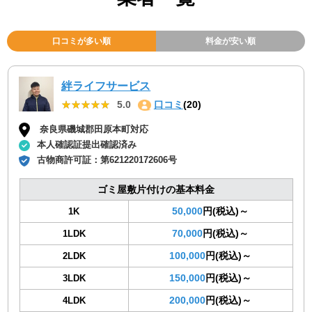
口コミが多い順
料金が安い順
絆ライフサービス
★★★★★
★★★★★
5.0
口コミ
(20)
奈良県磯城郡田原本町対応
本人確認証提出確認済み
古物商許可証：
第621220172606号
ゴミ屋敷片付けの基本料金
50,000
円(税込)～
1K
70,000
円(税込)～
1LDK
100,000
円(税込)～
2LDK
150,000
円(税込)～
3LDK
200,000
円(税込)～
4LDK