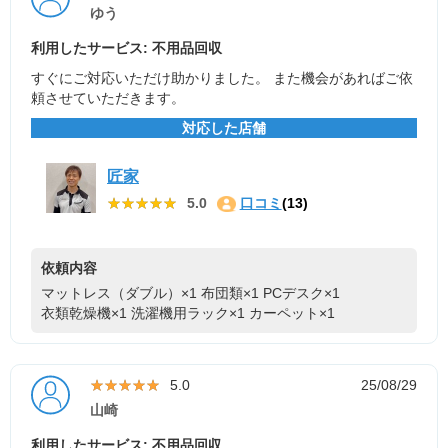
ゆう
利用したサービス: 不用品回収
すぐにご対応いただけ助かりました。 また機会があればご依
頼させていただきます。
対応した店舗
匠家
★★★★★
★★★★★
5.0
口コミ
(13)
依頼内容
マットレス（ダブル）×1
布団類×1
PCデスク×1
衣類乾燥機×1
洗濯機用ラック×1
カーペット×1
★★★★★
★★★★★
5.0
25/08/29
山崎
利用したサービス: 不用品回収