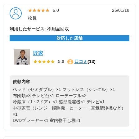
★★★★★
★★★★★
5.0
25/01/18
松長
利用したサービス: 不用品回収
対応した店舗
匠家
★★★★★
★★★★★
5.0
口コミ
(13)
依頼内容
ベッド（セミダブル）×1
マットレス（シングル）×1
布団類×3
テレビ台×1
ローテーブル×2
冷蔵庫（1・2ドア）×1
縦型洗濯機×1
テレビ×1
中型家電（レンジ・掃除機・ヒーター・空気清浄機など）
×1
DVDプレーヤー×1
室内物干し棚×1