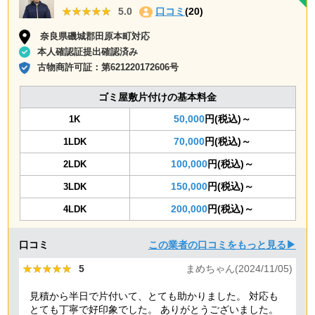
★★★★★
★★★★★
5.0
口コミ
(20)
奈良県磯城郡田原本町対応
本人確認証提出確認済み
古物商許可証：
第621220172606号
ゴミ屋敷片付けの基本料金
50,000
円(税込)～
1K
70,000
円(税込)～
1LDK
100,000
円(税込)～
2LDK
150,000
円(税込)～
3LDK
200,000
円(税込)～
4LDK
口コミ
この業者の口コミをもっと見る▶
★★★★★
★★★★★
5
まめちゃん(2024/11/05)
見積から半日で片付いて、とても助かりました。 対応も
とても丁寧で好印象でした。 ありがとうございました。