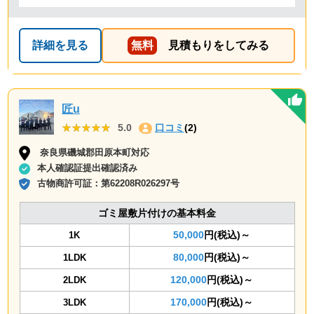
詳細を見る
無料
見積もりをしてみる
匠u
★★★★★
★★★★★
5.0
口コミ
(2)
奈良県磯城郡田原本町対応
本人確認証提出確認済み
古物商許可証：
第62208R026297号
ゴミ屋敷片付けの基本料金
50,000
円(税込)～
1K
80,000
円(税込)～
1LDK
120,000
円(税込)～
2LDK
170,000
円(税込)～
3LDK