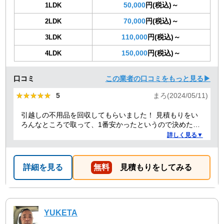
50,000
円(税込)～
1LDK
70,000
円(税込)～
2LDK
110,000
円(税込)～
3LDK
150,000
円(税込)～
4LDK
口コミ
この業者の口コミをもっと見る▶
★★★★★
★★★★★
5
まろ(2024/05/11)
引越しの不用品を回収してもらいました！ 見積もりをい
ろんなところで取って、1番安かったというので決めたの
ですが、 対応や話し方も、丁寧で優しく、 作業自体も素
詳しく見る▼
早くやってくださってとても良かったです。 また不用品
回収の時は料金しようと思いました！
詳細を見る
無料
見積もりをしてみる
YUKETA