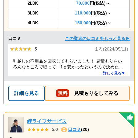
70,000
円(税込)～
2LDK
110,000
円(税込)～
3LDK
150,000
円(税込)～
4LDK
口コミ
この業者の口コミをもっと見る▶
★★★★★
★★★★★
5
まろ(2024/05/11)
引越しの不用品を回収してもらいました！ 見積もりをい
ろんなところで取って、1番安かったというので決めたの
ですが、 対応や話し方も、丁寧で優しく、 作業自体も素
詳しく見る▼
早くやってくださってとても良かったです。 また不用品
回収の時は料金しようと思いました！
詳細を見る
無料
見積もりをしてみる
絆ライフサービス
★★★★★
★★★★★
5.0
口コミ
(20)