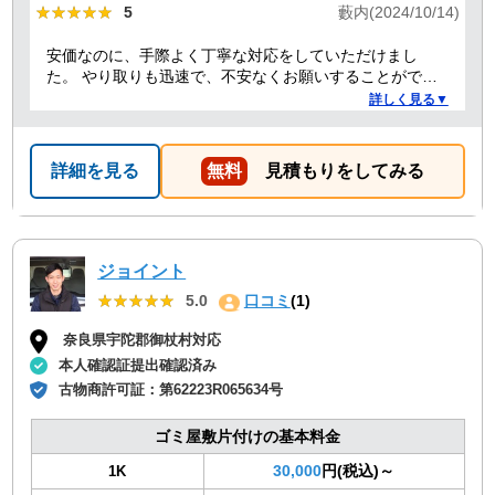
★★★★★
★★★★★
5
藪内(2024/10/14)
安価なのに、手際よく丁寧な対応をしていただけまし
た。 やり取りも迅速で、不安なくお願いすることができ
ました。 ありがとうございました。
詳しく見る▼
詳細を見る
無料
見積もりをしてみる
ジョイント
★★★★★
★★★★★
5.0
口コミ
(1)
奈良県宇陀郡御杖村対応
本人確認証提出確認済み
古物商許可証：
第62223R065634号
ゴミ屋敷片付けの基本料金
30,000
円(税込)～
1K