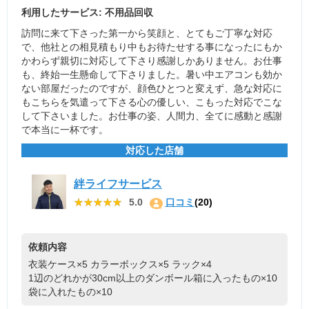
利用したサービス: 不用品回収
訪問に来て下さった第一から笑顔と、とてもご丁寧な対応
で、他社との相見積もり中もお待たせする事になったにもか
かわらず親切に対応して下さり感謝しかありません。お仕事
も、終始一生懸命して下さりました。暑い中エアコンも効か
ない部屋だったのですが、顔色ひとつと変えず、急な対応に
もこちらを気遣って下さる心の優しい、こもった対応でこな
して下さいました。お仕事の姿、人間力、全てに感動と感謝
で本当に一杯です。
対応した店舗
絆ライフサービス
★★★★★
★★★★★
5.0
口コミ
(20)
依頼内容
衣装ケース×5
カラーボックス×5
ラック×4
1辺のどれかが30cm以上のダンボール箱に入ったもの×10
袋に入れたもの×10