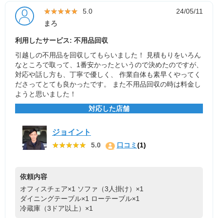
★★★★★
★★★★★
5.0
24/05/11
まろ
利用したサービス: 不用品回収
引越しの不用品を回収してもらいました！ 見積もりをいろん
なところで取って、1番安かったというので決めたのですが、
対応や話し方も、丁寧で優しく、 作業自体も素早くやってく
ださってとても良かったです。 また不用品回収の時は料金し
ようと思いました！
対応した店舗
ジョイント
★★★★★
★★★★★
5.0
口コミ
(1)
依頼内容
オフィスチェア×1
ソファ（3人掛け）×1
ダイニングテーブル×1
ローテーブル×1
冷蔵庫（3ドア以上）×1