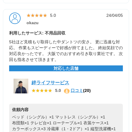
★★★★★
★★★★★
5.0
24/04/05
okazu
利用したサービス: 不用品回収
5社ほど見積もり取得した中ダントツの安さ。 更に迅速な対
応。 作業もスピーディーで好感が持てました。 終始笑顔での
対応良かったです。 大阪でのおすすめ引き取り業社です。 次
回も指名させて頂きます。
対応した店舗
絆ライフサービス
★★★★★
★★★★★
5.0
口コミ
(20)
依頼内容
ベッド（シングル）×1
マットレス（シングル）×1
布団類×1
テレビ台×1
ローテーブル×1
衣装ケース×1
カラーボックス×3
冷蔵庫（1・2ドア）×1
縦型洗濯機×1