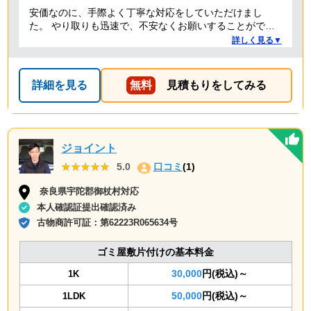
安価なのに、手際よく丁寧な対応をしていただけまし
た。 やり取りも迅速で、不安なくお願いすることができ
ました。 ありがとうございました。
詳しく見る▼
詳細を見る
無料
見積もりをしてみる
ジョイント
★★★★★
★★★★★
5.0
口コミ
(1)
奈良県宇陀郡御杖村対応
本人確認証提出確認済み
古物商許可証：
第62223R065634号
ゴミ屋敷片付けの基本料金
30,000
円(税込)～
1K
50,000
円(税込)～
1LDK