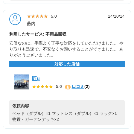
★★★★★
★★★★★
5.0
24/10/14
藪内
利用したサービス: 不用品回収
安価なのに、手際よく丁寧な対応をしていただけました。 や
り取りも迅速で、不安なくお願いすることができました。 あ
りがとうございました。
対応した店舗
匠u
★★★★★
★★★★★
5.0
口コミ
(2)
依頼内容
ベッド（ダブル）×1
マットレス（ダブル）×1
ラック×1
物置・ガーデンデッキ×2