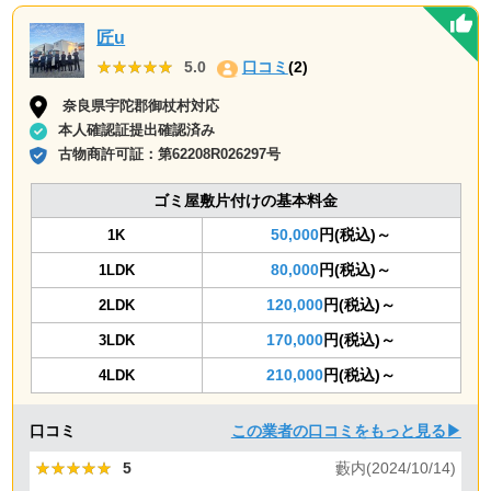
匠u
★★★★★
★★★★★
5.0
口コミ
(2)
奈良県宇陀郡御杖村対応
本人確認証提出確認済み
古物商許可証：
第62208R026297号
ゴミ屋敷片付けの基本料金
50,000
円(税込)～
1K
80,000
円(税込)～
1LDK
120,000
円(税込)～
2LDK
170,000
円(税込)～
3LDK
210,000
円(税込)～
4LDK
口コミ
この業者の口コミをもっと見る▶
★★★★★
★★★★★
5
藪内(2024/10/14)