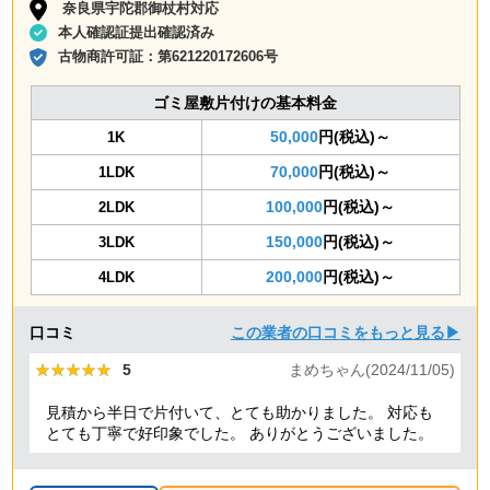
奈良県宇陀郡御杖村対応
本人確認証提出確認済み
古物商許可証：
第621220172606号
ゴミ屋敷片付けの基本料金
50,000
円(税込)～
1K
70,000
円(税込)～
1LDK
100,000
円(税込)～
2LDK
150,000
円(税込)～
3LDK
200,000
円(税込)～
4LDK
口コミ
この業者の口コミをもっと見る▶
★★★★★
★★★★★
5
まめちゃん(2024/11/05)
見積から半日で片付いて、とても助かりました。 対応も
とても丁寧で好印象でした。 ありがとうございました。