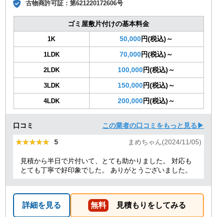
古物商許可証：
第621220172606号
ゴミ屋敷片付けの基本料金
50,000
円(税込)～
1K
70,000
円(税込)～
1LDK
100,000
円(税込)～
2LDK
150,000
円(税込)～
3LDK
200,000
円(税込)～
4LDK
口コミ
この業者の口コミをもっと見る▶
★★★★★
★★★★★
5
まめちゃん(2024/11/05)
見積から半日で片付いて、とても助かりました。 対応も
とても丁寧で好印象でした。 ありがとうございました。
詳細を見る
無料
見積もりをしてみる