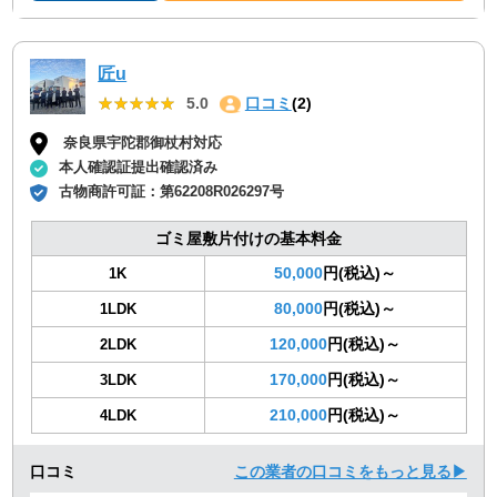
匠u
★★★★★
★★★★★
5.0
口コミ
(2)
奈良県宇陀郡御杖村対応
本人確認証提出確認済み
古物商許可証：
第62208R026297号
ゴミ屋敷片付けの基本料金
50,000
円(税込)～
1K
80,000
円(税込)～
1LDK
120,000
円(税込)～
2LDK
170,000
円(税込)～
3LDK
210,000
円(税込)～
4LDK
口コミ
この業者の口コミをもっと見る▶