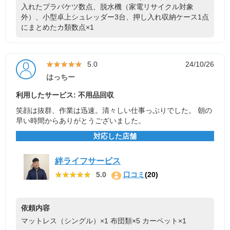
入れたプラバケツ数点、脱水機（家電リサイクル対象
外）、小型卓上シュレッダー3台、押し入れ収納ケース1点
にまとめたカ類数点×1
★★★★★
★★★★★
5.0
24/10/26
はっちー
利用したサービス: 不用品回収
笑顔は抜群、作業は迅速。清々しい仕事っぷりでした。 朝の
早い時間からありがとうございました。
対応した店舗
絆ライフサービス
★★★★★
★★★★★
5.0
口コミ
(20)
依頼内容
マットレス（シングル）×1
布団類×5
カーペット×1