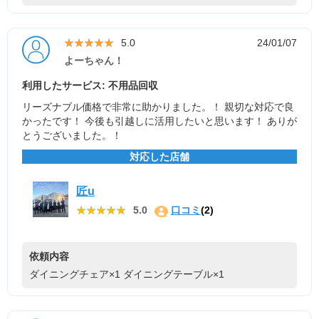
★★★★★
★★★★★
5.0
24/01/07
よーちゃん！
利用したサービス: 不用品回収
リーズナブル価格で非常に助かりました。！ 親切な対応で良
かったです！ 今後も引越しに活用したいと思います！ ありが
とうございました。！
対応した店舗
匠u
★★★★★
★★★★★
5.0
口コミ
(2)
依頼内容
ダイニングチェア×1
ダイニングテーブル×1