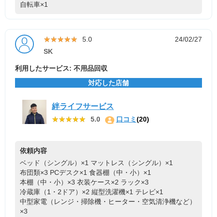
自転車×1
★★★★★
★★★★★
5.0
24/02/27
SK
利用したサービス: 不用品回収
対応した店舗
絆ライフサービス
★★★★★
★★★★★
5.0
口コミ
(20)
依頼内容
ベッド（シングル）×1
マットレス（シングル）×1
布団類×3
PCデスク×1
食器棚（中・小）×1
本棚（中・小）×3
衣装ケース×2
ラック×3
冷蔵庫（1・2ドア）×2
縦型洗濯機×1
テレビ×1
中型家電（レンジ・掃除機・ヒーター・空気清浄機など）
×3