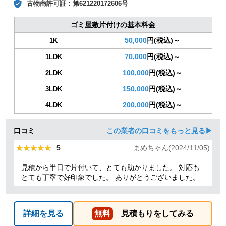
古物商許可証：
第621220172606号
ゴミ屋敷片付けの基本料金
50,000
円(税込)～
1K
70,000
円(税込)～
1LDK
100,000
円(税込)～
2LDK
150,000
円(税込)～
3LDK
200,000
円(税込)～
4LDK
口コミ
この業者の口コミをもっと見る▶
★★★★★
★★★★★
5
まめちゃん(2024/11/05)
見積から半日で片付いて、とても助かりました。 対応も
とても丁寧で好印象でした。 ありがとうございました。
詳細を見る
無料
見積もりをしてみる