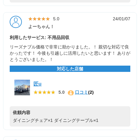
★★★★★
★★★★★
5.0
24/01/07
よーちゃん！
利用したサービス: 不用品回収
リーズナブル価格で非常に助かりました。！ 親切な対応で良
かったです！ 今後も引越しに活用したいと思います！ ありが
とうございました。！
対応した店舗
匠u
★★★★★
★★★★★
5.0
口コミ
(2)
依頼内容
ダイニングチェア×1
ダイニングテーブル×1