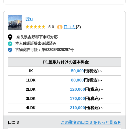
匠u
★★★★★
★★★★★
5.0
口コミ
(2)
奈良県吉野郡下市町対応
本人確認証提出確認済み
古物商許可証：
第62208R026297号
ゴミ屋敷片付けの基本料金
50,000
円(税込)～
1K
80,000
円(税込)～
1LDK
120,000
円(税込)～
2LDK
170,000
円(税込)～
3LDK
210,000
円(税込)～
4LDK
口コミ
この業者の口コミをもっと見る▶