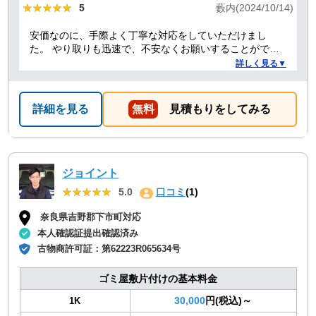
★★★★★
★★★★★
5
藪内(2024/10/14)
安価なのに、手際よく丁寧な対応をしていただけまし
た。 やり取りも迅速で、不安なくお願いすることができ
ました。 ありがとうございました。
詳しく見る▼
詳細を見る
無料
見積もりをしてみる
ジョイント
★★★★★
★★★★★
5.0
口コミ
(1)
奈良県吉野郡下市町対応
本人確認証提出確認済み
古物商許可証：
第62223R065634号
ゴミ屋敷片付けの基本料金
30,000
円(税込)～
1K