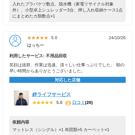
入れたプラバケツ数点、脱水機（家電リサイクル対象
外）、小型卓上シュレッダー3台、押し入れ収納ケース1点
にまとめたカ類数点×1
★★★★★
★★★★★
5.0
24/10/26
はっちー
利用したサービス: 不用品回収
笑顔は抜群、作業は迅速。清々しい仕事っぷりでした。 朝の
早い時間からありがとうございました。
対応した店舗
絆ライフサービス
★★★★★
★★★★★
5.0
口コミ
(20)
依頼内容
マットレス（シングル）×1
布団類×5
カーペット×1