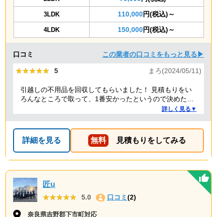
110,000
円(税込)～
3LDK
150,000
円(税込)～
4LDK
口コミ
この業者の口コミをもっと見る▶
★★★★★
★★★★★
5
まろ(2024/05/11)
引越しの不用品を回収してもらいました！ 見積もりをい
ろんなところで取って、1番安かったというので決めたの
ですが、 対応や話し方も、丁寧で優しく、 作業自体も素
詳しく見る▼
早くやってくださってとても良かったです。 また不用品
回収の時は料金しようと思いました！
詳細を見る
無料
見積もりをしてみる
匠u
★★★★★
★★★★★
5.0
口コミ
(2)
奈良県吉野郡下市町対応