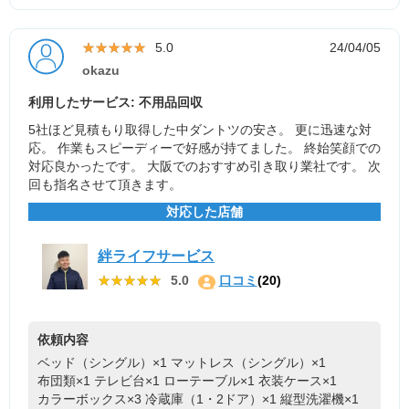
★★★★★
★★★★★
5.0
24/04/05
okazu
利用したサービス: 不用品回収
5社ほど見積もり取得した中ダントツの安さ。 更に迅速な対
応。 作業もスピーディーで好感が持てました。 終始笑顔での
対応良かったです。 大阪でのおすすめ引き取り業社です。 次
回も指名させて頂きます。
対応した店舗
絆ライフサービス
★★★★★
★★★★★
5.0
口コミ
(20)
依頼内容
ベッド（シングル）×1
マットレス（シングル）×1
布団類×1
テレビ台×1
ローテーブル×1
衣装ケース×1
カラーボックス×3
冷蔵庫（1・2ドア）×1
縦型洗濯機×1