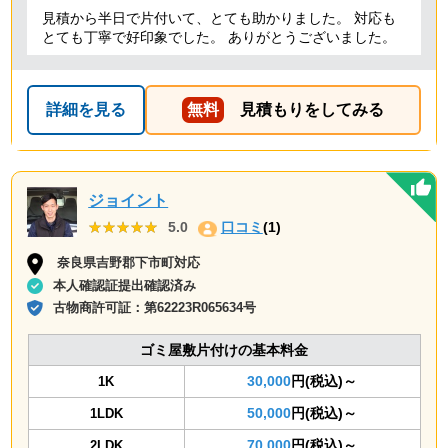
見積から半日で片付いて、とても助かりました。 対応も
とても丁寧で好印象でした。 ありがとうございました。
詳細を見る
無料
見積もりをしてみる
ジョイント
★★★★★
★★★★★
5.0
口コミ
(1)
奈良県吉野郡下市町対応
本人確認証提出確認済み
古物商許可証：
第62223R065634号
ゴミ屋敷片付けの基本料金
30,000
円(税込)～
1K
50,000
円(税込)～
1LDK
70,000
円(税込)～
2LDK