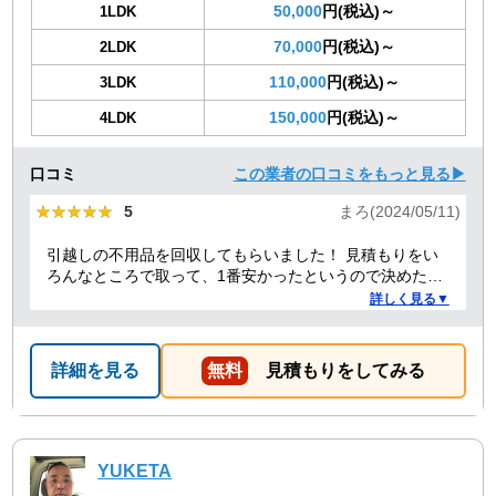
50,000
円(税込)～
1LDK
70,000
円(税込)～
2LDK
110,000
円(税込)～
3LDK
150,000
円(税込)～
4LDK
口コミ
この業者の口コミをもっと見る▶
★★★★★
★★★★★
5
まろ(2024/05/11)
引越しの不用品を回収してもらいました！ 見積もりをい
ろんなところで取って、1番安かったというので決めたの
ですが、 対応や話し方も、丁寧で優しく、 作業自体も素
詳しく見る▼
早くやってくださってとても良かったです。 また不用品
回収の時は料金しようと思いました！
詳細を見る
無料
見積もりをしてみる
YUKETA