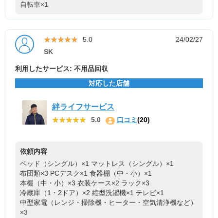
自転車×1
★★★★★
★★★★★
5.0
24/02/27
SK
利用したサービス: 不用品回収
対応した店舗
絆ライフサービス
★★★★★
★★★★★
5.0
口コミ
(20)
依頼内容
ベッド（シングル）×1
マットレス（シングル）×1
布団類×3
PCデスク×1
食器棚（中・小）×1
本棚（中・小）×3
衣装ケース×2
ラック×3
冷蔵庫（1・2ドア）×2
縦型洗濯機×1
テレビ×1
中型家電（レンジ・掃除機・ヒーター・空気清浄機など）
×3