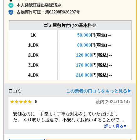
本人確認証提出確認済み
古物商許可証：
第62208R026297号
ゴミ屋敷片付けの基本料金
50,000
円(税込)～
1K
80,000
円(税込)～
1LDK
120,000
円(税込)～
2LDK
170,000
円(税込)～
3LDK
210,000
円(税込)～
4LDK
口コミ
この業者の口コミをもっと見る▶
★★★★★
★★★★★
5
藪内(2024/10/14)
安価なのに、手際よく丁寧な対応をしていただけまし
た。 やり取りも迅速で、不安なくお願いすることができ
ました。 ありがとうございました。
詳しく見る▼