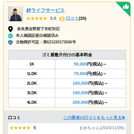
絆ライフサービス
★★★★★
★★★★★
5.0
口コミ
(20)
奈良県吉野郡下市町対応
本人確認証提出確認済み
古物商許可証：
第621220172606号
ゴミ屋敷片付けの基本料金
50,000
円(税込)～
1K
70,000
円(税込)～
1LDK
100,000
円(税込)～
2LDK
150,000
円(税込)～
3LDK
200,000
円(税込)～
4LDK
口コミ
この業者の口コミをもっと見る▶
★★★★★
★★★★★
5
まめちゃん(2024/11/05)