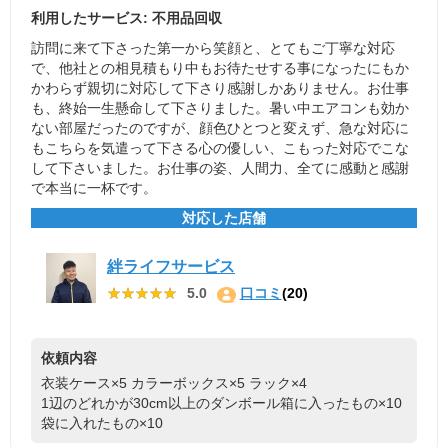
利用したサービス: 不用品回収
訪問に来て下さった第一から笑顔と、とてもご丁寧な対応
で、他社との相見積もり中もお待たせする事になったにもか
かわらず親切に対応して下さり感謝しかありません。お仕事
も、終始一生懸命して下さりました。暑い中エアコンも効か
ない部屋だったのですが、顔色ひとつと変えず、急な対応に
もこちらを気遣って下さる心の優しい、こもった対応でこな
して下さいました。お仕事の姿、人間力、全てに感動と感謝
で本当に一杯です。
対応した店舗
絆ライフサービス
★★★★★
★★★★★
5.0
口コミ
(20)
依頼内容
衣装ケース×5
カラーボックス×5
ラック×4
1辺のどれかが30cm以上のダンボール箱に入ったもの×10
袋に入れたもの×10