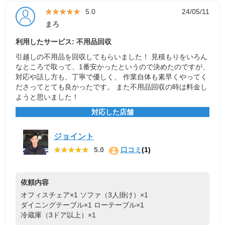
★★★★★
★★★★★
5.0
24/05/11
まろ
利用したサービス: 不用品回収
引越しの不用品を回収してもらいました！ 見積もりをいろん
なところで取って、1番安かったというので決めたのですが、
対応や話し方も、丁寧で優しく、 作業自体も素早くやってく
ださってとても良かったです。 また不用品回収の時は料金し
ようと思いました！
対応した店舗
ジョイント
★★★★★
★★★★★
5.0
口コミ
(1)
依頼内容
オフィスチェア×1
ソファ（3人掛け）×1
ダイニングテーブル×1
ローテーブル×1
冷蔵庫（3ドア以上）×1