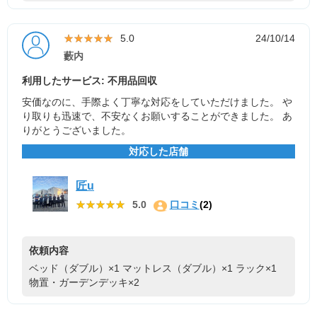
★★★★★
★★★★★
5.0
24/10/14
藪内
利用したサービス: 不用品回収
安価なのに、手際よく丁寧な対応をしていただけました。 や
り取りも迅速で、不安なくお願いすることができました。 あ
りがとうございました。
対応した店舗
匠u
★★★★★
★★★★★
5.0
口コミ
(2)
依頼内容
ベッド（ダブル）×1
マットレス（ダブル）×1
ラック×1
物置・ガーデンデッキ×2