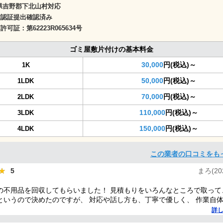
県吉野郡下北山村対応
確認証提出確認済み
商許可証：
第62223R065634号
ゴミ屋敷片付けの基本料金
30,000
円(税込)～
1K
50,000
円(税込)～
1LDK
70,000
円(税込)～
2LDK
110,000
円(税込)～
3LDK
150,000
円(税込)～
4LDK
この業者の口コミをも
★
★
5
まろ(202
の不用品を回収してもらいました！ 見積もりをいろんなところで取って
というので決めたのですが、 対応や話し方も、丁寧で優しく、 作業自
ってとても良かったです。 また不用品回収の時は料金しようと思いま
詳