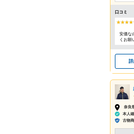
口コミ
★★★★
★★★★
安価な
くお願
詳
奈良
本人
古物