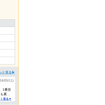
っと見る▶
4/05/11)
、1番安
体も素早
しく見る▼