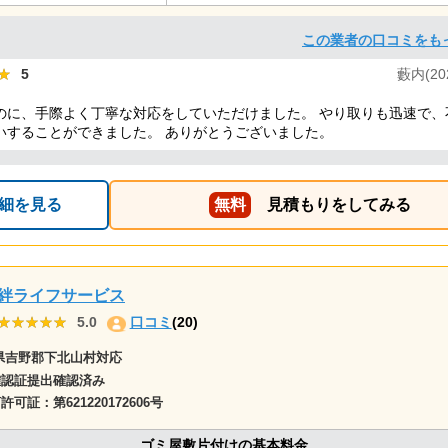
この業者の口コミをも
★
★
5
藪内(202
のに、手際よく丁寧な対応をしていただけました。 やり取りも迅速で、
いすることができました。 ありがとうございました。
細を見る
無料
見積もりをしてみる
絆ライフサービス
★★★★★
★★★★★
5.0
口コミ
(20)
県吉野郡下北山村対応
確認証提出確認済み
商許可証：
第621220172606号
ゴミ屋敷片付けの基本料金