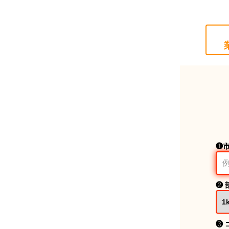
❶
❷ 
❸ 