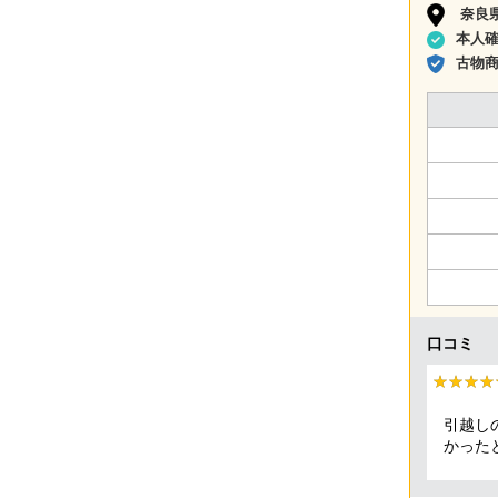
奈良
本人
古物
口コミ
★★★★
★★★★
引越し
かった
くやってくださ
した！