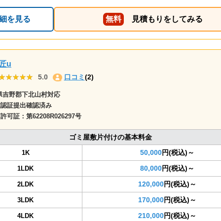
細を見る
無料
見積もりをしてみる
匠u
★★★★★
★★★★★
5.0
口コミ
(2)
県吉野郡下北山村対応
確認証提出確認済み
商許可証：
第62208R026297号
ゴミ屋敷片付けの基本料金
50,000
円(税込)～
1K
80,000
円(税込)～
1LDK
120,000
円(税込)～
2LDK
170,000
円(税込)～
3LDK
210,000
円(税込)～
4LDK