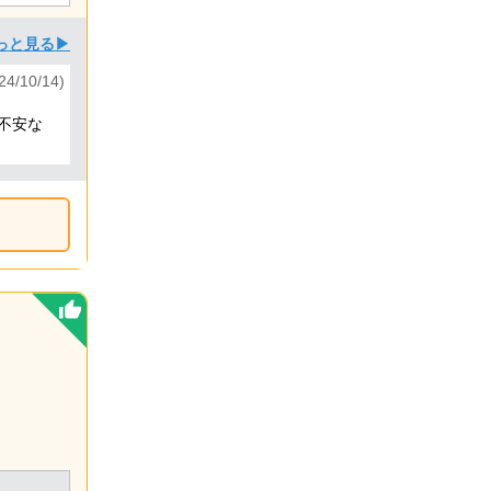
っと見る▶
4/10/14)
不安な