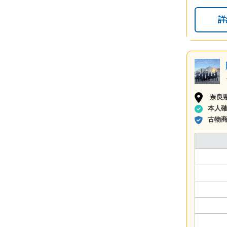
詳
奈良
本人
古物