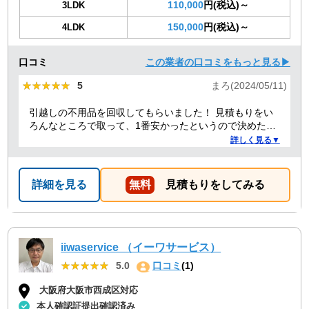
110,000
円(税込)～
3LDK
150,000
円(税込)～
4LDK
口コミ
この業者の口コミをもっと見る▶
★★★★★
★★★★★
5
まろ(2024/05/11)
引越しの不用品を回収してもらいました！ 見積もりをい
ろんなところで取って、1番安かったというので決めたの
ですが、 対応や話し方も、丁寧で優しく、 作業自体も素
詳しく見る▼
早くやってくださってとても良かったです。 また不用品
回収の時は料金しようと思いました！
詳細を見る
無料
見積もりをしてみる
iiwaservice （イーワサービス）
★★★★★
★★★★★
5.0
口コミ
(1)
大阪府大阪市西成区対応
本人確認証提出確認済み