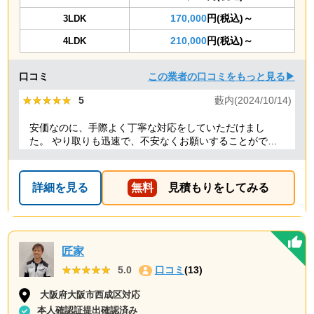
170,000
円(税込)～
3LDK
210,000
円(税込)～
4LDK
口コミ
この業者の口コミをもっと見る▶
★★★★★
★★★★★
5
藪内(2024/10/14)
安価なのに、手際よく丁寧な対応をしていただけまし
た。 やり取りも迅速で、不安なくお願いすることができ
ました。 ありがとうございました。
詳細を見る
無料
見積もりをしてみる
匠家
★★★★★
★★★★★
5.0
口コミ
(13)
大阪府大阪市西成区対応
本人確認証提出確認済み