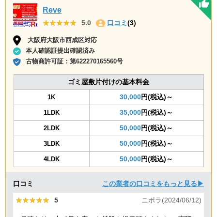
Reve
★★★★★
★★★★★
5.0
口コミ
(3)
大阪府大阪市西成区対応
本人確認証提出確認済み
古物商許可証：
第622270165560号
ゴミ屋敷片付けの基本料金
30,000
円(税込)～
1K
35,000
円(税込)～
1LDK
50,000
円(税込)～
2LDK
50,000
円(税込)～
3LDK
50,000
円(税込)～
4LDK
口コミ
この業者の口コミをもっと見る▶
★★★★★
★★★★★
5
ニポラ(2024/06/12)