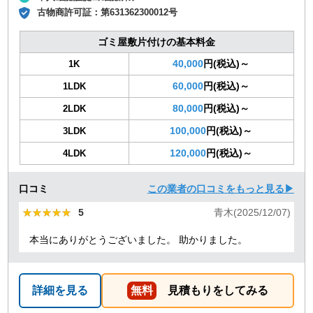
古物商許可証：
第631362300012号
ゴミ屋敷片付けの基本料金
40,000
円(税込)～
1K
60,000
円(税込)～
1LDK
80,000
円(税込)～
2LDK
100,000
円(税込)～
3LDK
120,000
円(税込)～
4LDK
口コミ
この業者の口コミをもっと見る▶
★★★★★
★★★★★
5
青木(2025/12/07)
本当にありがとうございました。 助かりました。
詳細を見る
無料
見積もりをしてみる