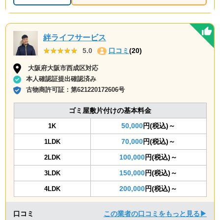
絆ライフサービス
★★★★★
★★★★★
5.0
口コミ
(20)
大阪府大阪市西成区対応
本人確認証提出確認済み
古物商許可証：
第621220172606号
ゴミ屋敷片付けの基本料金
50,000
円(税込)～
1K
70,000
円(税込)～
1LDK
100,000
円(税込)～
2LDK
150,000
円(税込)～
3LDK
200,000
円(税込)～
4LDK
口コミ
この業者の口コミをもっと見る▶