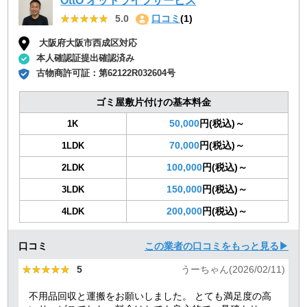
OttO オットライフサービス
★★★★★
★★★★★
5.0
口コミ
(1)
大阪府大阪市西成区対応
本人確認証提出確認済み
古物商許可証：
第62122R032604号
ゴミ屋敷片付けの基本料金
50,000
円(税込)～
1K
70,000
円(税込)～
1LDK
100,000
円(税込)～
2LDK
150,000
円(税込)～
3LDK
200,000
円(税込)～
4LDK
口コミ
この業者の口コミをもっと見る▶
★★★★★
★★★★★
5
うーちゃん(2026/02/11)
不用品回収と運搬をお願いしました。 とても満足度の高