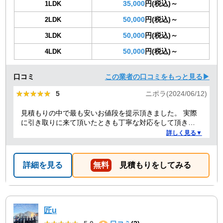
35,000
円(税込)～
1LDK
50,000
円(税込)～
2LDK
50,000
円(税込)～
3LDK
50,000
円(税込)～
4LDK
口コミ
この業者の口コミをもっと見る▶
★★★★★
★★★★★
5
ニポラ(2024/06/12)
見積もりの中で最も安いお値段を提示頂きました。 実際
に引き取りに来て頂いたときも丁寧な対応をして頂き、
感謝しております。
詳しく見る▼
詳細を見る
無料
見積もりをしてみる
匠u