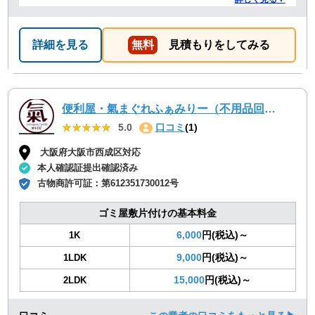
詳細を見る
無料
見積もりをしてみる
便利屋・氣まぐれふぁみりー（不用品回収・遺品整理・お墓参り代行等、幅広く対応しております）
★★★★★
★★★★★
5.0
口コミ
(1)
大阪府大阪市西成区対応
本人確認証提出確認済み
古物商許可証：
第612351730012号
ゴミ屋敷片付けの基本料金
6,000
円(税込)～
1K
9,000
円(税込)～
1LDK
15,000
円(税込)～
2LDK