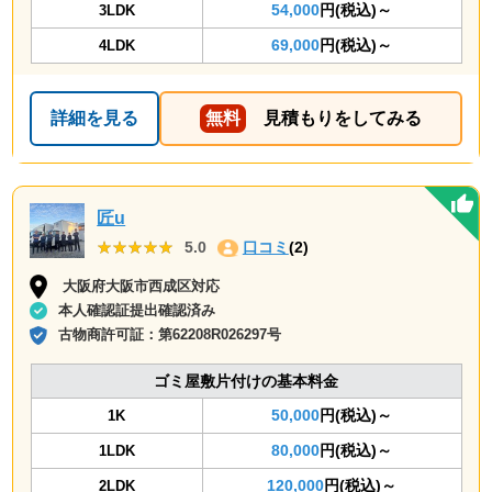
54,000
円(税込)～
3LDK
69,000
円(税込)～
4LDK
詳細を見る
無料
見積もりをしてみる
匠u
★★★★★
★★★★★
5.0
口コミ
(2)
大阪府大阪市西成区対応
本人確認証提出確認済み
古物商許可証：
第62208R026297号
ゴミ屋敷片付けの基本料金
50,000
円(税込)～
1K
80,000
円(税込)～
1LDK
120,000
円(税込)～
2LDK