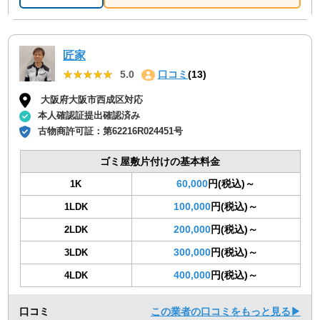
匠家
★★★★★
★★★★★
5.0
口コミ
(13)
大阪府大阪市西成区対応
本人確認証提出確認済み
古物商許可証：
第62216R024451号
ゴミ屋敷片付けの基本料金
60,000
円(税込)～
1K
100,000
円(税込)～
1LDK
200,000
円(税込)～
2LDK
300,000
円(税込)～
3LDK
400,000
円(税込)～
4LDK
口コミ
この業者の口コミをもっと見る▶