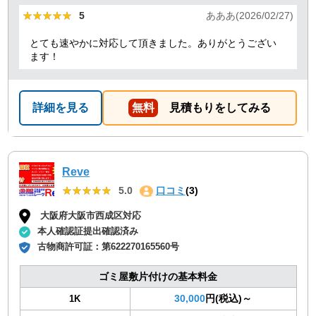
★★★★★
★★★★★
5
あああ(2026/02/27)
とても速やかに対応して頂きました。ありがとうござい
ます！
詳細を見る
無料
見積もりをしてみる
Reve
★★★★★
★★★★★
5.0
口コミ
(3)
大阪府大阪市西成区対応
本人確認証提出確認済み
古物商許可証：
第622270165560号
ゴミ屋敷片付けの基本料金
30,000
円(税込)～
1K