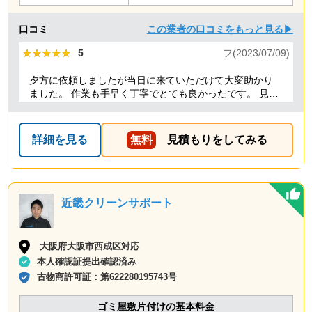
口コミ
この業者の口コミをもっと見る▶
★★★★★
★★★★★
5
フ(2023/07/09)
夕方に依頼しましたが当日に来ていただけて大変助かり
ました。 作業も手早く丁寧でとても良かったです。 見積
り金額以上の追加料金もありませんでした。 ありがとう
ございました。
詳細を見る
無料
見積もりをしてみる
近畿クリーンサポート
大阪府大阪市西成区対応
本人確認証提出確認済み
古物商許可証：
第622280195743号
ゴミ屋敷片付けの基本料金