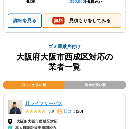
230,000
円(税込)～
4LDK
詳細を見る
無料
見積もりをしてみる
ゴミ屋敷片付け
大阪府大阪市西成区対応の
業者一覧
口コミが多い順
料金が安い順
絆ライフサービス
★★★★★
★★★★★
5.0
口コミ
(20)
大阪府大阪市西成区対応
本人確認証提出確認済み