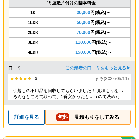
ゴミ屋敷片付けの基本料金
30,000
円(税込)～
1K
50,000
円(税込)～
1LDK
70,000
円(税込)～
2LDK
110,000
円(税込)～
3LDK
150,000
円(税込)～
4LDK
口コミ
この業者の口コミをもっと見る▶
★★★★★
★★★★★
5
まろ(2024/05/11)
引越しの不用品を回収してもらいました！ 見積もりをい
ろんなところで取って、1番安かったというので決めたの
ですが、 対応や話し方も、丁寧で優しく、 作業自体も素
早くやってくださってとても良かったです。 また不用品
回収の時は料金しようと思いました！
詳細を見る
無料
見積もりをしてみる