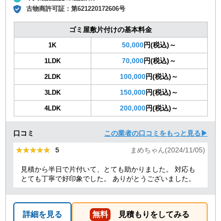
古物商許可証：
第621220172606号
ゴミ屋敷片付けの基本料金
50,000
円(税込)～
1K
70,000
円(税込)～
1LDK
100,000
円(税込)～
2LDK
150,000
円(税込)～
3LDK
200,000
円(税込)～
4LDK
口コミ
この業者の口コミをもっと見る▶
★★★★★
★★★★★
5
まめちゃん(2024/11/05)
見積から半日で片付いて、とても助かりました。 対応も
とても丁寧で好印象でした。 ありがとうございました。
詳細を見る
無料
見積もりをしてみる