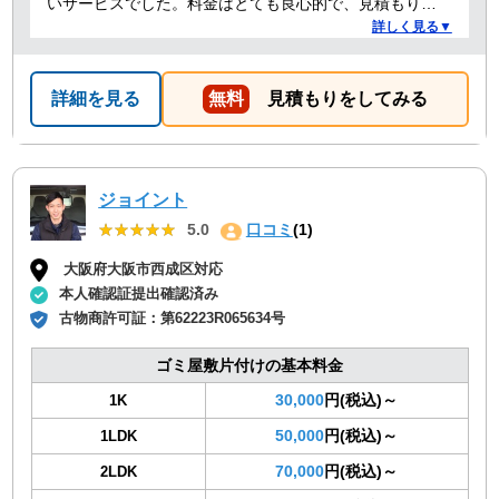
いサービスでした。料金はとても良心的で、見積もりか
ら作業当日まで終始スムーズ。運び出し・運び込みの作
詳しく見る▼
業も丁寧でした。さらに、洗濯機の取り付けについても
プロ目線でアドバイスをしてくれて、とても助かりまし
た。作業の質も人柄も良く、安心して任せられる業者さ
詳細を見る
無料
見積もりをしてみる
んだと感じました。また機会があったら是非利用させて
いただきます。
ジョイント
★★★★★
★★★★★
5.0
口コミ
(1)
大阪府大阪市西成区対応
本人確認証提出確認済み
古物商許可証：
第62223R065634号
ゴミ屋敷片付けの基本料金
30,000
円(税込)～
1K
50,000
円(税込)～
1LDK
70,000
円(税込)～
2LDK