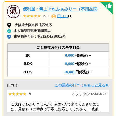
便利屋・氣まぐれふぁみりー（不用品回収・遺品整理・お墓参り代行等、幅広く対応しております）
★★★★★
★★★★★
5.0
口コミ
(1)
大阪府大阪市西成区対応
本人確認証提出確認済み
古物商許可証：
第612351730012号
ゴミ屋敷片付けの基本料金
6,000
円(税込)～
1K
9,000
円(税込)～
1LDK
15,000
円(税込)～
2LDK
口コミ
この業者の口コミをもっと見る▶
★★★★★
★★★★★
5
イヌジタ(2024/04/27)
ご夫婦かわかりませんが、男女2人で来てくださいまし
た。見積もりの時点で丁寧に対応してくださり、感謝し
ております。