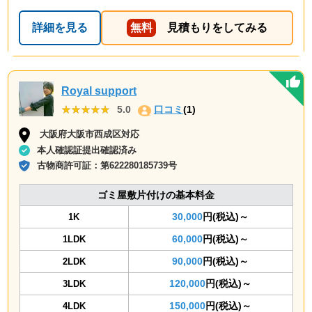
詳細を見る
無料
見積もりをしてみる
Royal support
★★★★★
★★★★★
5.0
口コミ
(1)
大阪府大阪市西成区対応
本人確認証提出確認済み
古物商許可証：
第622280185739号
ゴミ屋敷片付けの基本料金
30,000
円(税込)～
1K
60,000
円(税込)～
1LDK
90,000
円(税込)～
2LDK
120,000
円(税込)～
3LDK
150,000
円(税込)～
4LDK