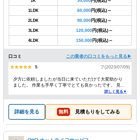
30,000
円(税込)～
1K
60,000
円(税込)～
1LDK
90,000
円(税込)～
2LDK
120,000
円(税込)～
3LDK
150,000
円(税込)～
4LDK
口コミ
この業者の口コミをもっと見る▶
★★★★★
★★★★★
5
フ(2023/07/09)
夕方に依頼しましたが当日に来ていただけて大変助かり
ました。 作業も手早く丁寧でとても良かったです。 見積
り金額以上の追加料金もありませんでした。 ありがとう
詳しく見る▼
ございました。
詳細を見る
無料
見積もりをしてみる