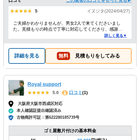
口コミ
この業者の口コミをもっと見る▶
★★★★★
★★★★★
5
イヌジタ(2024/04/27)
ご夫婦かわかりませんが、男女2人で来てくださいまし
た。見積もりの時点で丁寧に対応してくださり、感謝し
ております。
詳しく見る▼
詳細を見る
無料
見積もりをしてみる
Royal support
★★★★★
★★★★★
5.0
口コミ
(1)
大阪府大阪市西成区対応
本人確認証提出確認済み
古物商許可証：
第622280185739号
ゴミ屋敷片付けの基本料金