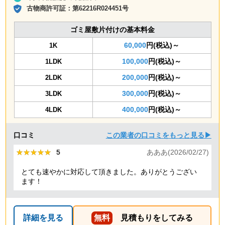
古物商許可証：
第62216R024451号
ゴミ屋敷片付けの基本料金
60,000
円(税込)～
1K
100,000
円(税込)～
1LDK
200,000
円(税込)～
2LDK
300,000
円(税込)～
3LDK
400,000
円(税込)～
4LDK
口コミ
この業者の口コミをもっと見る▶
★★★★★
★★★★★
5
あああ(2026/02/27)
とても速やかに対応して頂きました。ありがとうござい
ます！
詳細を見る
無料
見積もりをしてみる