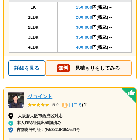
150,000
円(税込)～
1K
200,000
円(税込)～
1LDK
300,000
円(税込)～
2LDK
350,000
円(税込)～
3LDK
400,000
円(税込)～
4LDK
詳細を見る
無料
見積もりをしてみる
ジョイント
★★★★★
★★★★★
5.0
口コミ
(1)
大阪府大阪市西成区対応
本人確認証提出確認済み
古物商許可証：
第62223R065634号