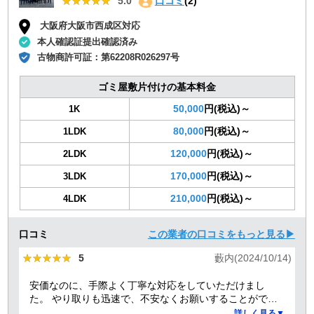
★★★★★
★★★★★
5.0
口コミ
(2)
大阪府大阪市西成区対応
本人確認証提出確認済み
古物商許可証：
第62208R026297号
ゴミ屋敷片付けの基本料金
50,000
円(税込)～
1K
80,000
円(税込)～
1LDK
120,000
円(税込)～
2LDK
170,000
円(税込)～
3LDK
210,000
円(税込)～
4LDK
口コミ
この業者の口コミをもっと見る▶
★★★★★
★★★★★
5
藪内(2024/10/14)
安価なのに、手際よく丁寧な対応をしていただけまし
た。 やり取りも迅速で、不安なくお願いすることができ
ました。 ありがとうございました。
詳しく見る▼