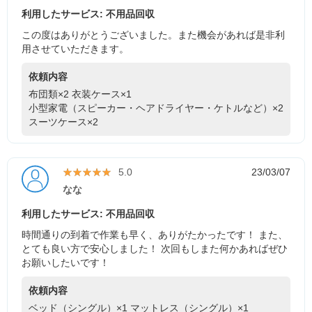
利用したサービス: 不用品回収
この度はありがとうございました。また機会があれば是非利
用させていただきます。
依頼内容
布団類×2
衣装ケース×1
小型家電（スピーカー・ヘアドライヤー・ケトルなど）×2
スーツケース×2
★★★★★
★★★★★
5.0
23/03/07
なな
利用したサービス: 不用品回収
時間通りの到着で作業も早く、ありがたかったです！ また、
とても良い方で安心しました！ 次回もしまた何かあればぜひ
お願いしたいです！
依頼内容
ベッド（シングル）×1
マットレス（シングル）×1