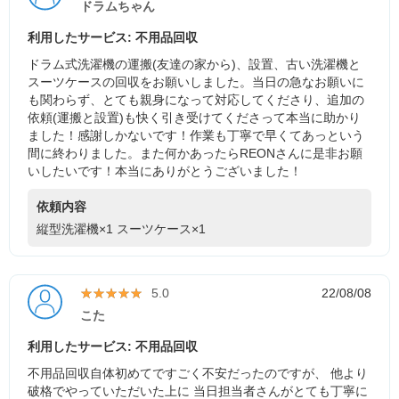
ドラムちゃん
利用したサービス: 不用品回収
ドラム式洗濯機の運搬(友達の家から)、設置、古い洗濯機と
スーツケースの回収をお願いしました。当日の急なお願いに
も関わらず、とても親身になって対応してくださり、追加の
依頼(運搬と設置)も快く引き受けてくださって本当に助かり
ました！感謝しかないです！作業も丁寧で早くてあっという
間に終わりました。また何かあったらREONさんに是非お願
いしたいです！本当にありがとうございました！
依頼内容
縦型洗濯機×1
スーツケース×1
★★★★★
★★★★★
5.0
22/08/08
こた
利用したサービス: 不用品回収
不用品回収自体初めてですごく不安だったのですが、 他より
破格でやっていただいた上に 当日担当者さんがとても丁寧に