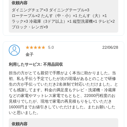
依頼内容
ダイニングチェア×3
ダイニングテーブル×3
ローテーブル×2
たんす（中・小）×1
たんす（大）×1
ラック×3
冷蔵庫（3ドア以上）×1
縦型洗濯機×1
テレビ×2
ブロック・レンガ×9
★★★★★
★★★★★
5.0
22/06/28
金子
利用したサービス: 不用品回収
担当の方がとても親切で手際がよく本当に助かりました。当
初、私も手伝う予定でしたが次の現場があるとのことで研修
生の方が手伝っていただき2名体制で対応いただけました。と
ても感謝してます。料金の満足度もテレビ・洗濯機・冷蔵庫
などの家電やマットレス家電でもともと、22000円程度のお
見積りでしたが、現地で家電の再見積もりをしていただき
16000円までお値引きしていただけました。またお願いした
いと思いました。
依頼内容