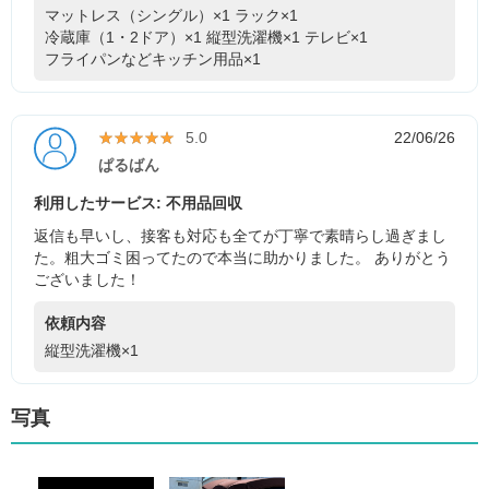
マットレス（シングル）×1
ラック×1
冷蔵庫（1・2ドア）×1
縦型洗濯機×1
テレビ×1
フライパンなどキッチン用品×1
★★★★★
★★★★★
5.0
22/06/26
ぱるばん
利用したサービス: 不用品回収
返信も早いし、接客も対応も全てが丁寧で素晴らし過ぎまし
た。粗大ゴミ困ってたので本当に助かりました。 ありがとう
ございました！
依頼内容
縦型洗濯機×1
写真