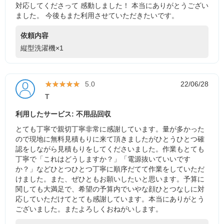
対応してくださって 感動しました！ 本当にありがとうござい
ました。 今後もまた利用させていただきたいです。
依頼内容
縦型洗濯機×1
★★★★★
★★★★★
5.0
22/06/28
T
利用したサービス: 不用品回収
とても丁寧で親切丁寧非常に感謝しています。量が多かった
ので現地に無料見積もりに来て頂きましたがひとうひとつ確
認をしながら見積もりをしてくださいました。作業もとても
丁寧で「これはどうしますか？」「電源抜いていいです
か？」などひとつひとつ丁寧に順序だてて作業をしていただ
けました。また、ぜひともお願いしたいと思います。予算に
関しても大満足で、希望の予算内でいやな顔ひとつなしに対
応していただけてとても感謝しています。本当にありがとう
ございました。またよろしくおねがいします。