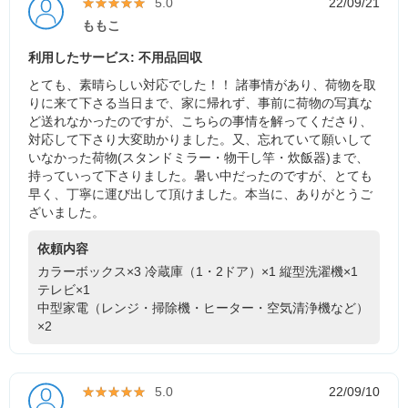
★★★★★
★★★★★
5.0
22/09/21
ももこ
利用したサービス: 不用品回収
とても、素晴らしい対応でした！！ 諸事情があり、荷物を取
りに来て下さる当日まで、家に帰れず、事前に荷物の写真な
ど送れなかったのですが、こちらの事情を解ってくださり、
対応して下さり大変助かりました。又、忘れていて願いして
いなかった荷物(スタンドミラー・物干し竿・炊飯器)まで、
持っていって下さりました。暑い中だったのですが、とても
早く、丁寧に運び出して頂けました。本当に、ありがとうご
ざいました。
依頼内容
カラーボックス×3
冷蔵庫（1・2ドア）×1
縦型洗濯機×1
テレビ×1
中型家電（レンジ・掃除機・ヒーター・空気清浄機など）
×2
★★★★★
★★★★★
5.0
22/09/10