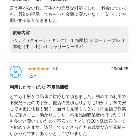
言う事がない程、丁寧かつ完璧な対応でした。 料金について
も、最初の提示してもらった金額に変わりなく、安心してお
願いする事ができました。
依頼内容
ベッド（クイーン・キング）×1
布団類×2
ローテーブル×1
本棚（中・小）×1
キャリーケース×1
★★★★★
★★★★★
5.0
26/04/25
ぷに
利用したサービス: 不用品回収
とても丁寧かつ迅速に対応して頂きました。初めての利用で
不安だったのですが、他店の見積もりよりも細かく丁寧で安
心でき更に価格も安く、当日も見積もりどおりの金額で作業
して頂きすごく助かりました。不用品回収業者はぼったくり
も多いと聞いていたので不安でしたが、REON様は安心して
お勧めできます。訪問してくださった方も誠実な方で素晴ら
しかったです。ありがとうございました。