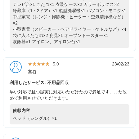
テレビ台×1
こたつ×1
衣装ケース×2
カラーボックス×2
冷蔵庫（1・2ドア）×1
縦型洗濯機×1
パソコン・モニタ×1
中型家電（レンジ・掃除機・ヒーター・空気清浄機など）
×2
小型家電（スピーカー・ヘアドライヤー・ケトルなど）×4
袋に入れたもの×2
姿見×1
オーブントースター×1
炊飯器×1
アイロン、アイロン台×1
★★★★★
★★★★★
5.0
23/02/23
富谷
利用したサービス: 不用品回収
早い対応で且つ誠実に対応いただけたので満足です。また改
めて利用させていただきます。
依頼内容
ベッド（シングル）×1