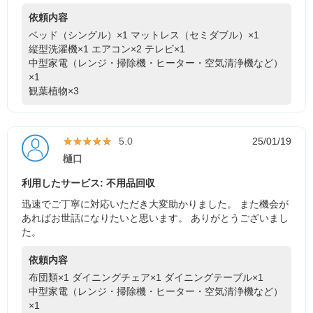
依頼内容
ベッド（シングル）×1
マットレス（セミダブル）×1
縦型洗濯機×1
エアコン×2
テレビ×1
中型家電（レンジ・掃除機・ヒーター・空気清浄機など）
×1
観葉植物×3
★★★★★
★★★★★
5.0
25/01/19
樋口
利用したサービス: 不用品回収
迅速でご丁寧に対応いただき大変助かりました。 また機会が
あればお世話になりたいと思います。 ありがとうございまし
た。
依頼内容
布団類×1
ダイニングチェア×1
ダイニングテーブル×1
中型家電（レンジ・掃除機・ヒーター・空気清浄機など）
×1