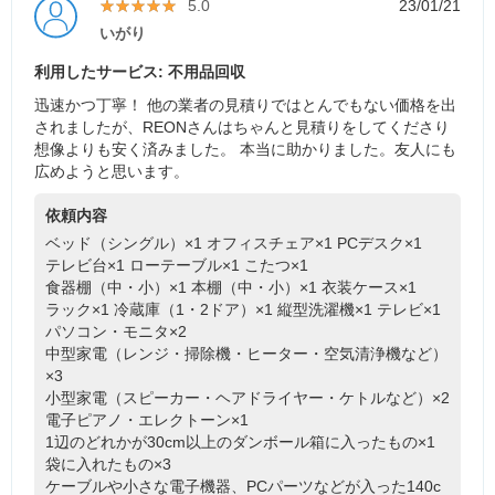
★★★★★
★★★★★
5.0
23/01/21
いがり
利用したサービス: 不用品回収
迅速かつ丁寧！ 他の業者の見積りではとんでもない価格を出
されましたが、REONさんはちゃんと見積りをしてくださり
想像よりも安く済みました。 本当に助かりました。友人にも
広めようと思います。
依頼内容
ベッド（シングル）×1
オフィスチェア×1
PCデスク×1
テレビ台×1
ローテーブル×1
こたつ×1
食器棚（中・小）×1
本棚（中・小）×1
衣装ケース×1
ラック×1
冷蔵庫（1・2ドア）×1
縦型洗濯機×1
テレビ×1
パソコン・モニタ×2
中型家電（レンジ・掃除機・ヒーター・空気清浄機など）
×3
小型家電（スピーカー・ヘアドライヤー・ケトルなど）×2
電子ピアノ・エレクトーン×1
1辺のどれかが30cm以上のダンボール箱に入ったもの×1
袋に入れたもの×3
ケーブルや小さな電子機器、PCパーツなどが入った140c