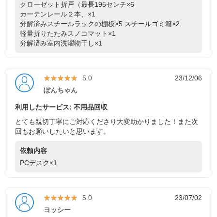
クローゼット折戸（最長195センチ×6
カーテンレール２本、×1
分解済みスチールラックの棚板×5
スチールゴミ箱×2
軽量折りたたみスノコマット×1
分解済み室内洗濯物干し×1
★★★★★
★★★★★
5.0
23/12/06
ぽんちゃん
利用したサービス: 不用品回収
とても親切丁寧にご対応くださり大変助かりました！また次
回もお願いしたいと思います。
依頼内容
PCデスク×1
★★★★★
★★★★★
5.0
23/07/02
ヨッシー