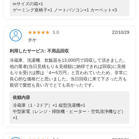
mサイズの箱×1
ゲーミング座椅子×1
ノートパソコン×1
カーペット×3
★★★★★
★★★★★
5.0
22/10/29
チケ
利用したサービス: 不用品回収
冷蔵庫、洗濯機、炊飯器を13,000円で回収して頂きました。
他の業者(当日見積もり＆見積額に納得できれば回収)に見積
もりを受けは際は「4〜5万円」と言われていたため、非常に
良心的な価格だと思いました。当日回収に来て下さった方も
親切で愛想も良い方でとても良かったです。
依頼内容
冷蔵庫（1・2ドア）×1
縦型洗濯機×1
中型家電（レンジ・掃除機・ヒーター・空気清浄機など）
×1