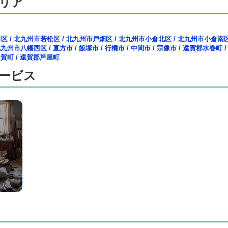
リア
司区
/
北九州市若松区
/
北九州市戸畑区
/
北九州市小倉北区
/
北九州市小倉南
北九州市八幡西区
/
直方市
/
飯塚市
/
行橋市
/
中間市
/
宗像市
/
遠賀郡水巻町
遠賀町
/
遠賀郡芦屋町
ービス