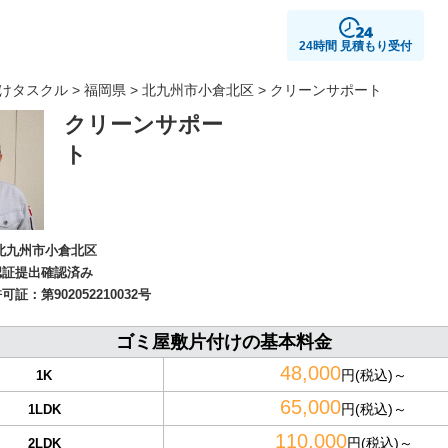
24時間 見積もり受付
けタスクル
>
福岡県
>
北九州市小倉北区
> クリーンサポート
クリーンサポー
ト
北九州市小倉北区
認証提出確認済み
許可証：
第902052210032号
ゴミ屋敷片付けの基本料金
48,000
円(税込)～
1K
65,000
円(税込)～
1LDK
110,000
円(税込)～
2LDK