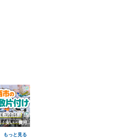
屋敷片付け・汚部
横浜市青葉区のゴミ屋敷片付
横浜市金沢区
選！安い・費用相
け・汚部屋清掃業者9選！安
け・汚部屋清掃
場も
い・費用相場も
い・費
もっと見る