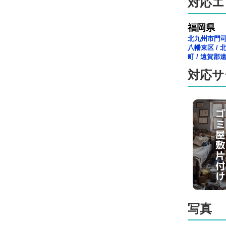
対応エ
福岡県
北九州市門
八幡東区
/
町
/
遠賀郡
対応サ
写真