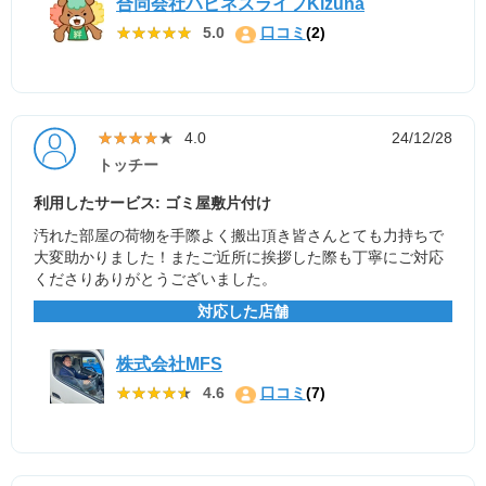
合同会社ハピネスライフKizuna
★★★★★
★★★★★
5.0
口コミ
(2)
★★★★★
★★★★★
4.0
24/12/28
トッチー
利用したサービス: ゴミ屋敷片付け
汚れた部屋の荷物を手際よく搬出頂き皆さんとても力持ちで
大変助かりました！またご近所に挨拶した際も丁寧にご対応
くださりありがとうございました。
対応した店舗
株式会社MFS
★★★★★
★★★★★
4.6
口コミ
(7)