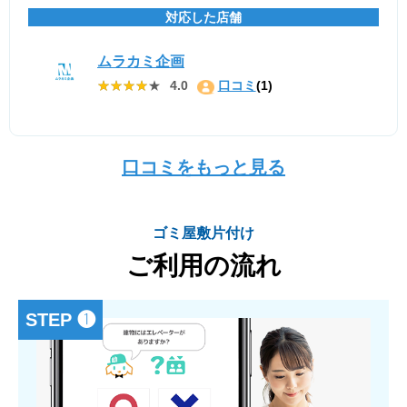
対応した店舗
ムラカミ企画
★★★★★
★★★★★
4.0
口コミ
(1)
口コミをもっと見る
ゴミ屋敷片付け
ご利用の流れ
STEP ❶