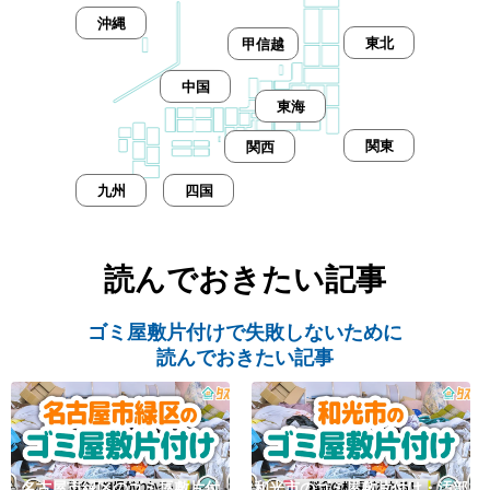
沖縄
東北
甲信越
中国
東海
関東
関西
九州
四国
読んでおきたい記事
ゴミ屋敷片付けで失敗しないために
読んでおきたい記事
名古屋市緑区のゴミ屋敷片付
和光市のゴミ屋敷片付け・汚部