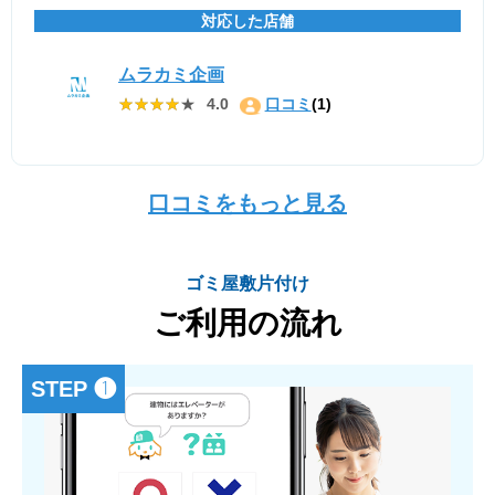
対応した店舗
ムラカミ企画
★★★★★
★★★★★
4.0
口コミ
(1)
口コミをもっと見る
ゴミ屋敷片付け
ご利用の流れ
STEP ❶