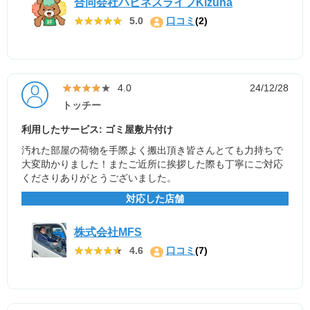
合同会社ハピネスライフKizuna
★★★★★
★★★★★
5.0
口コミ
(2)
★★★★★
★★★★★
4.0
24/12/28
トッチー
利用したサービス: ゴミ屋敷片付け
汚れた部屋の荷物を手際よく搬出頂き皆さんとても力持ちで
大変助かりました！またご近所に挨拶した際も丁寧にご対応
くださりありがとうございました。
対応した店舗
株式会社MFS
★★★★★
★★★★★
4.6
口コミ
(7)