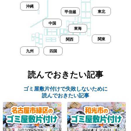
沖縄
東北
甲信越
中国
東海
関東
関西
九州
四国
読んでおきたい記事
ゴミ屋敷片付けで失敗しないために
読んでおきたい記事
名古屋市緑区のゴミ屋敷片付
和光市のゴミ屋敷片付け・汚部