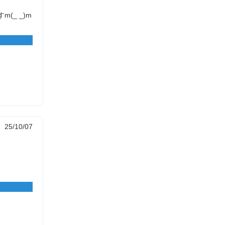
_ _)m
25/10/07