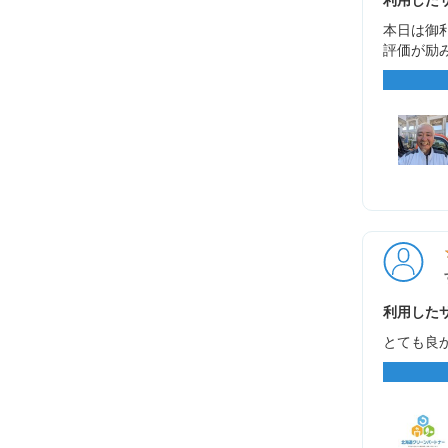
本日は御利
評価が励
利用したサ
とても良