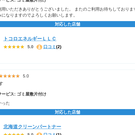
用いただきありがとうございました。 またのご利用お待ちしておりますm(
みになりますのでよろしくお願いします。
対応した店舗
トコロエネルギーＬＬＣ
★★★★★
★★★★★
5.0
口コミ
(2)
★★★★★
★★★★★
5.0
す
ービス: ゴミ屋敷片付け
かった
対応した店舗
北海道クリーンパートナー
★★★★★
★★★★★
5.0
口コミ
(1)