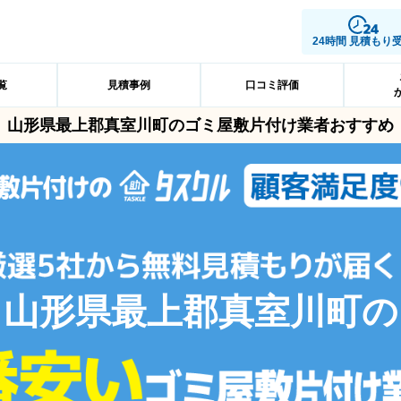
24時間 見積もり
覧
見積事例
口コミ評価
山形県最上郡真室川町のゴミ屋敷片付け業者おすすめ
山形県最上郡真室川町の