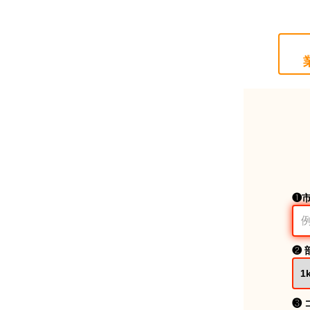
❶
❷ 
❸ 