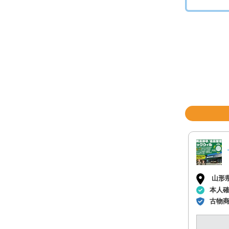
山形
本人
古物