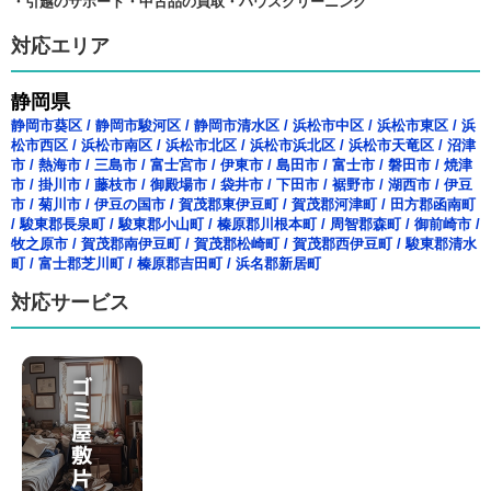
・引越のサポート・中古品の買取・ハウスクリーニング
対応エリア
静岡県
静岡市葵区
/
静岡市駿河区
/
静岡市清水区
/
浜松市中区
/
浜松市東区
/
浜
松市西区
/
浜松市南区
/
浜松市北区
/
浜松市浜北区
/
浜松市天竜区
/
沼津
市
/
熱海市
/
三島市
/
富士宮市
/
伊東市
/
島田市
/
富士市
/
磐田市
/
焼津
市
/
掛川市
/
藤枝市
/
御殿場市
/
袋井市
/
下田市
/
裾野市
/
湖西市
/
伊豆
市
/
菊川市
/
伊豆の国市
/
賀茂郡東伊豆町
/
賀茂郡河津町
/
田方郡函南町
/
駿東郡長泉町
/
駿東郡小山町
/
榛原郡川根本町
/
周智郡森町
/
御前崎市
/
牧之原市
/
賀茂郡南伊豆町
/
賀茂郡松崎町
/
賀茂郡西伊豆町
/
駿東郡清水
町
/
富士郡芝川町
/
榛原郡吉田町
/
浜名郡新居町
対応サービス