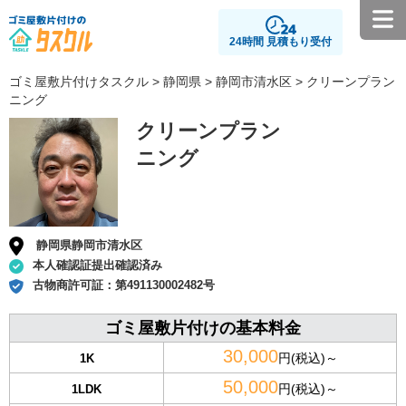
24時間 見積もり受付
ゴミ屋敷片付けタスクル
>
静岡県
>
静岡市清水区
> クリーンプラン
ニング
クリーンプラン
ニング
静岡県静岡市清水区
本人確認証提出確認済み
古物商許可証：
第491130002482号
ゴミ屋敷片付けの基本料金
30,000
円(税込)～
1K
50,000
円(税込)～
1LDK